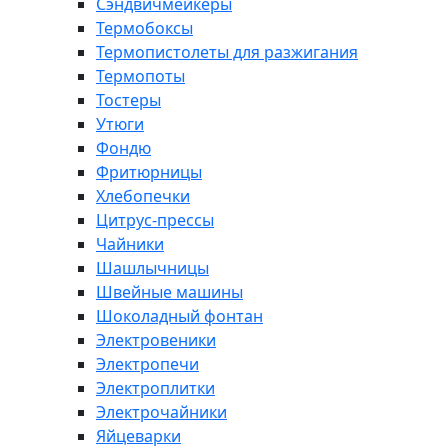
Сэндвичмейкеры
Термобоксы
Термопистолеты для разжигания
Термопоты
Тостеры
Утюги
Фондю
Фритюрницы
Хлебопечки
Цитрус-прессы
Чайники
Шашлычницы
Швейные машины
Шоколадный фонтан
Электровеники
Электропечи
Электроплитки
Электрочайники
Яйцеварки