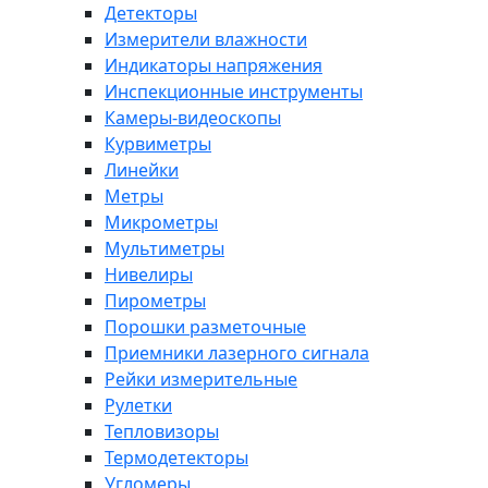
Детекторы
Измерители влажности
Индикаторы напряжения
Инспекционные инструменты
Камеры-видеоскопы
Курвиметры
Линейки
Метры
Микрометры
Мультиметры
Нивелиры
Пирометры
Порошки разметочные
Приемники лазерного сигнала
Рейки измерительные
Рулетки
Тепловизоры
Термодетекторы
Угломеры