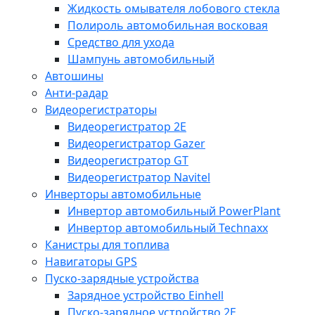
Жидкость омывателя лобового стекла
Полироль автомобильная восковая
Средство для ухода
Шампунь автомобильный
Автошины
Анти-радар
Видеорегистраторы
Видеорегистратор 2E
Видеорегистратор Gazer
Видеорегистратор GT
Видеорегистратор Navitel
Инверторы автомобильные
Инвертор автомобильный PowerPlant
Инвертор автомобильный Technaxx
Канистры для топлива
Навигаторы GPS
Пуско-зарядные устройства
Зарядное устройство Einhell
Пуско-зарядное устройство 2E