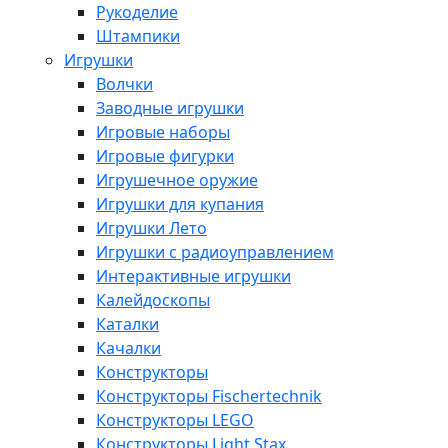
Рукоделие
Штампики
Игрушки
Волчки
Заводные игрушки
Игровые наборы
Игровые фигурки
Игрушечное оружие
Игрушки для купания
Игрушки Лето
Игрушки с радиоуправлением
Интерактивные игрушки
Калейдоскопы
Каталки
Качалки
Конструкторы
Конструкторы Fisсhertechnik
Конструкторы LEGO
Конструкторы Light Stax