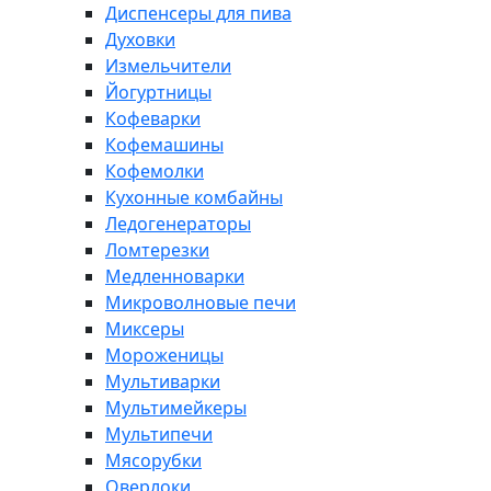
Диспенсеры для пива
Духовки
Измельчители
Йогуртницы
Кофеварки
Кофемашины
Кофемолки
Кухонные комбайны
Ледогенераторы
Ломтерезки
Медленноварки
Микроволновые печи
Миксеры
Мороженицы
Мультиварки
Мультимейкеры
Мультипечи
Мясорубки
Оверлоки