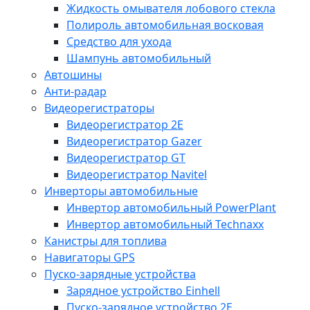
Жидкость омывателя лобового стекла
Полироль автомобильная восковая
Средство для ухода
Шампунь автомобильный
Автошины
Анти-радар
Видеорегистраторы
Видеорегистратор 2E
Видеорегистратор Gazer
Видеорегистратор GT
Видеорегистратор Navitel
Инверторы автомобильные
Инвертор автомобильный PowerPlant
Инвертор автомобильный Technaxx
Канистры для топлива
Навигаторы GPS
Пуско-зарядные устройства
Зарядное устройство Einhell
Пуско-зарядное устройство 2E