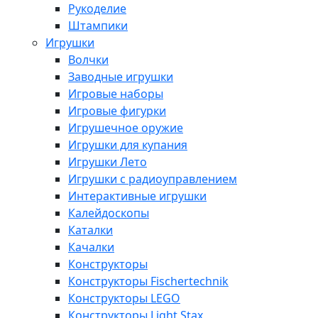
Рукоделие
Штампики
Игрушки
Волчки
Заводные игрушки
Игровые наборы
Игровые фигурки
Игрушечное оружие
Игрушки для купания
Игрушки Лето
Игрушки с радиоуправлением
Интерактивные игрушки
Калейдоскопы
Каталки
Качалки
Конструкторы
Конструкторы Fisсhertechnik
Конструкторы LEGO
Конструкторы Light Stax