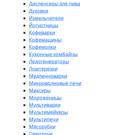
Диспенсеры для пива
Духовки
Измельчители
Йогуртницы
Кофеварки
Кофемашины
Кофемолки
Кухонные комбайны
Ледогенераторы
Ломтерезки
Медленноварки
Микроволновые печи
Миксеры
Мороженицы
Мультиварки
Мультимейкеры
Мультипечи
Мясорубки
Оверлоки