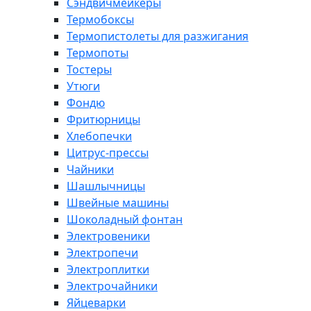
Сэндвичмейкеры
Термобоксы
Термопистолеты для разжигания
Термопоты
Тостеры
Утюги
Фондю
Фритюрницы
Хлебопечки
Цитрус-прессы
Чайники
Шашлычницы
Швейные машины
Шоколадный фонтан
Электровеники
Электропечи
Электроплитки
Электрочайники
Яйцеварки