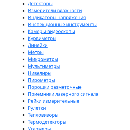
Детекторы
Измерители влажности
Индикаторы напряжения
Инспекционные инструменты
Камеры-видеоскопы
Курвиметры
Линейки
Метры
Микрометры
Мультиметры
Нивелиры
Пирометры
Порошки разметочные
Приемники лазерного сигнала
Рейки измерительные
Рулетки
Тепловизоры
Термодетекторы
Угломеры