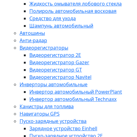
Жидкость омывателя лобового стекла
Полироль автомобильная восковая
Средство для ухода
Шампунь автомобильный
Автошины
Анти-радар
Видеорегистраторы
Видеорегистратор 2E
Видеорегистратор Gazer
Видеорегистратор GT
Видеорегистратор Navitel
Инверторы автомобильные
Инвертор автомобильный PowerPlant
Инвертор автомобильный Technaxx
Канистры для топлива
Навигаторы GPS
Пуско-зарядные устройства
Зарядное устройство Einhell
Пуско-зарядное устройство 2E