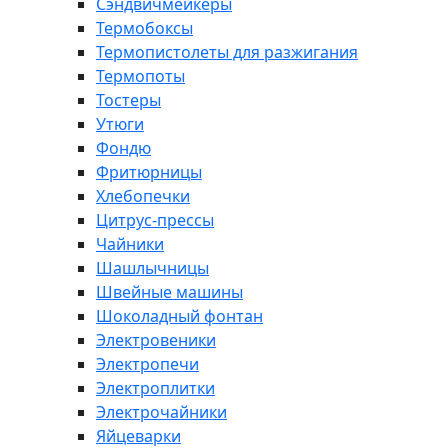
Сэндвичмейкеры
Термобоксы
Термопистолеты для разжигания
Термопоты
Тостеры
Утюги
Фондю
Фритюрницы
Хлебопечки
Цитрус-прессы
Чайники
Шашлычницы
Швейные машины
Шоколадный фонтан
Электровеники
Электропечи
Электроплитки
Электрочайники
Яйцеварки