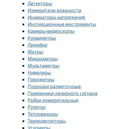
Детекторы
Измерители влажности
Индикаторы напряжения
Инспекционные инструменты
Камеры-видеоскопы
Курвиметры
Линейки
Метры
Микрометры
Мультиметры
Нивелиры
Пирометры
Порошки разметочные
Приемники лазерного сигнала
Рейки измерительные
Рулетки
Тепловизоры
Термодетекторы
Угломеры