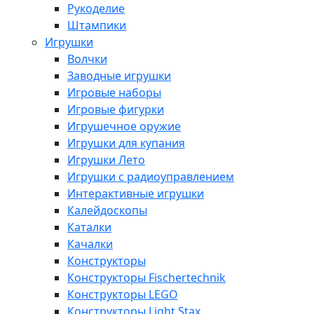
Рукоделие
Штампики
Игрушки
Волчки
Заводные игрушки
Игровые наборы
Игровые фигурки
Игрушечное оружие
Игрушки для купания
Игрушки Лето
Игрушки с радиоуправлением
Интерактивные игрушки
Калейдоскопы
Каталки
Качалки
Конструкторы
Конструкторы Fisсhertechnik
Конструкторы LEGO
Конструкторы Light Stax