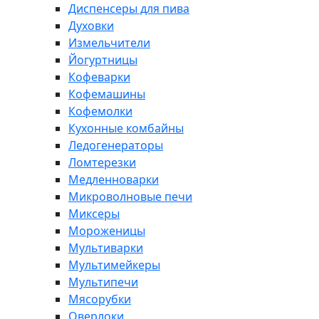
Диспенсеры для пива
Духовки
Измельчители
Йогуртницы
Кофеварки
Кофемашины
Кофемолки
Кухонные комбайны
Ледогенераторы
Ломтерезки
Медленноварки
Микроволновые печи
Миксеры
Мороженицы
Мультиварки
Мультимейкеры
Мультипечи
Мясорубки
Оверлоки