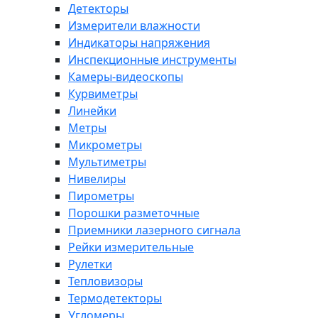
Детекторы
Измерители влажности
Индикаторы напряжения
Инспекционные инструменты
Камеры-видеоскопы
Курвиметры
Линейки
Метры
Микрометры
Мультиметры
Нивелиры
Пирометры
Порошки разметочные
Приемники лазерного сигнала
Рейки измерительные
Рулетки
Тепловизоры
Термодетекторы
Угломеры