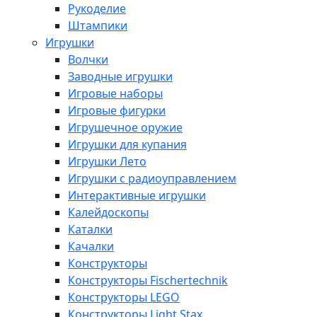
Рукоделие
Штампики
Игрушки
Волчки
Заводные игрушки
Игровые наборы
Игровые фигурки
Игрушечное оружие
Игрушки для купания
Игрушки Лето
Игрушки с радиоуправлением
Интерактивные игрушки
Калейдоскопы
Каталки
Качалки
Конструкторы
Конструкторы Fisсhertechnik
Конструкторы LEGO
Конструкторы Light Stax