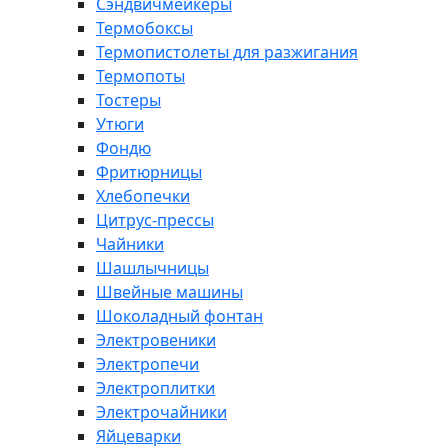
Сэндвичмейкеры
Термобоксы
Термопистолеты для разжигания
Термопоты
Тостеры
Утюги
Фондю
Фритюрницы
Хлебопечки
Цитрус-прессы
Чайники
Шашлычницы
Швейные машины
Шоколадный фонтан
Электровеники
Электропечи
Электроплитки
Электрочайники
Яйцеварки