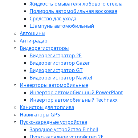
Жидкость омывателя лобового стекла
Полироль автомобильная восковая
Средство для ухода
Шампунь автомобильный
Автошины
Анти-радар
Видеорегистраторы
Видеорегистратор 2E
Видеорегистратор Gazer
Видеорегистратор GT
Видеорегистратор Navitel
Инверторы автомобильные
Инвертор автомобильный PowerPlant
Инвертор автомобильный Technaxx
Канистры для топлива
Навигаторы GPS
Пуско-зарядные устройства
Зарядное устройство Einhell
Пуско-зарядное устройство 2E