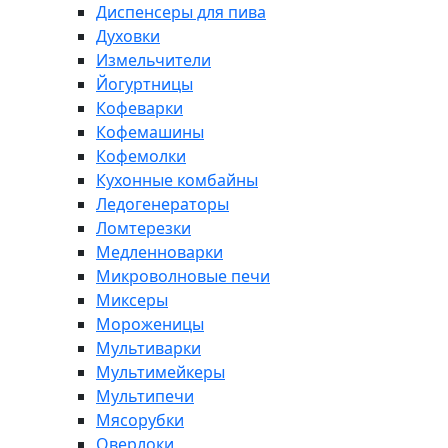
Диспенсеры для пива
Духовки
Измельчители
Йогуртницы
Кофеварки
Кофемашины
Кофемолки
Кухонные комбайны
Ледогенераторы
Ломтерезки
Медленноварки
Микроволновые печи
Миксеры
Мороженицы
Мультиварки
Мультимейкеры
Мультипечи
Мясорубки
Оверлоки