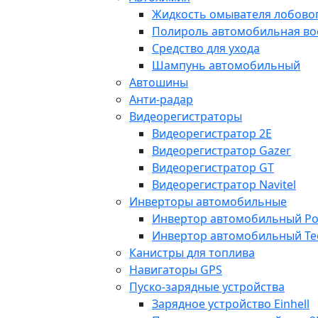
Жидкость омывателя лобовог
Полироль автомобильная во
Средство для ухода
Шампунь автомобильный
Автошины
Анти-радар
Видеорегистраторы
Видеорегистратор 2E
Видеорегистратор Gazer
Видеорегистратор GT
Видеорегистратор Navitel
Инверторы автомобильные
Инвертор автомобильный Po
Инвертор автомобильный Te
Канистры для топлива
Навигаторы GPS
Пуско-зарядные устройства
Зарядное устройство Einhell