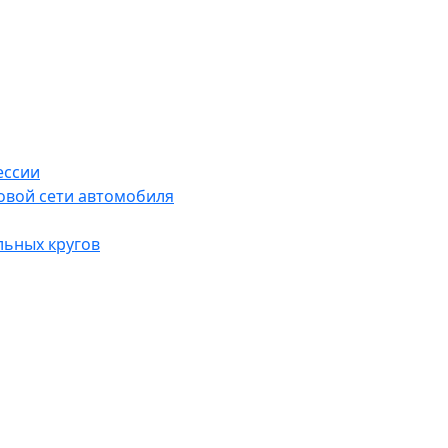
ессии
овой сети автомобиля
льных кругов