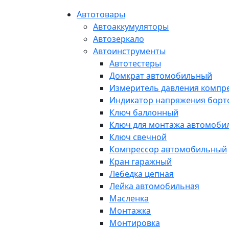
Автотовары
Автоаккумуляторы
Автозеркало
Автоинструменты
Автотестеры
Домкрат автомобильный
Измеритель давления компр
Индикатор напряжения борт
Ключ баллонный
Ключ для монтажа автомоби
Ключ свечной
Компрессор автомобильный
Кран гаражный
Лебедка цепная
Лейка автомобильная
Масленка
Монтажка
Монтировка