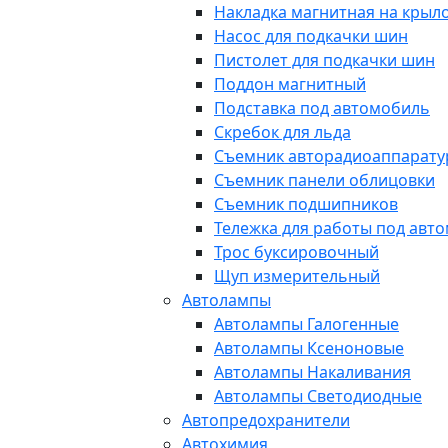
Накладка магнитная на крыл
Насос для подкачки шин
Пистолет для подкачки шин
Поддон магнитный
Подставка под автомобиль
Скребок для льда
Съемник авторадиоаппарат
Съемник панели облицовки
Съемник подшипников
Тележка для работы под авт
Трос буксировочный
Щуп измерительный
Автолампы
Автолампы Галогенные
Автолампы Ксеноновые
Автолампы Накаливания
Автолампы Светодиодные
Автопредохранители
Автохимия