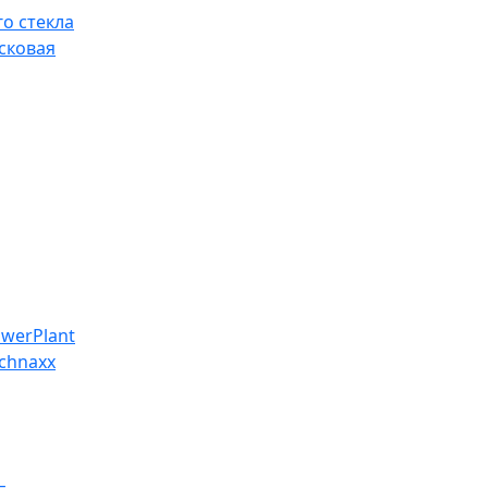
о стекла
сковая
werPlant
chnaxx