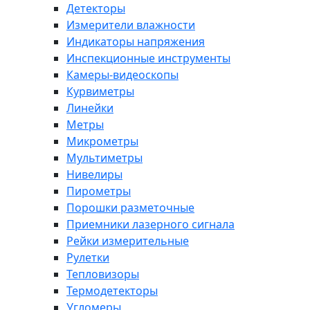
Детекторы
Измерители влажности
Индикаторы напряжения
Инспекционные инструменты
Камеры-видеоскопы
Курвиметры
Линейки
Метры
Микрометры
Мультиметры
Нивелиры
Пирометры
Порошки разметочные
Приемники лазерного сигнала
Рейки измерительные
Рулетки
Тепловизоры
Термодетекторы
Угломеры