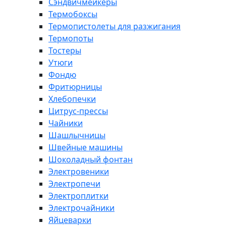
Сэндвичмейкеры
Термобоксы
Термопистолеты для разжигания
Термопоты
Тостеры
Утюги
Фондю
Фритюрницы
Хлебопечки
Цитрус-прессы
Чайники
Шашлычницы
Швейные машины
Шоколадный фонтан
Электровеники
Электропечи
Электроплитки
Электрочайники
Яйцеварки