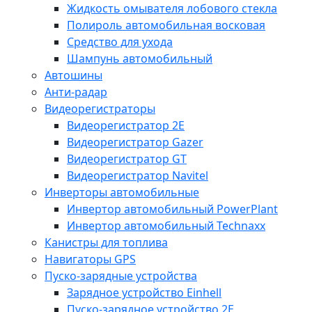
Жидкость омывателя лобового стекла
Полироль автомобильная восковая
Средство для ухода
Шампунь автомобильный
Автошины
Анти-радар
Видеорегистраторы
Видеорегистратор 2E
Видеорегистратор Gazer
Видеорегистратор GT
Видеорегистратор Navitel
Инверторы автомобильные
Инвертор автомобильный PowerPlant
Инвертор автомобильный Technaxx
Канистры для топлива
Навигаторы GPS
Пуско-зарядные устройства
Зарядное устройство Einhell
Пуско-зарядное устройство 2E