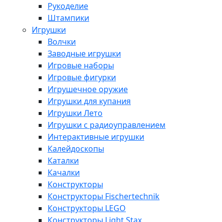
Рукоделие
Штампики
Игрушки
Волчки
Заводные игрушки
Игровые наборы
Игровые фигурки
Игрушечное оружие
Игрушки для купания
Игрушки Лето
Игрушки с радиоуправлением
Интерактивные игрушки
Калейдоскопы
Каталки
Качалки
Конструкторы
Конструкторы Fisсhertechnik
Конструкторы LEGO
Конструкторы Light Stax