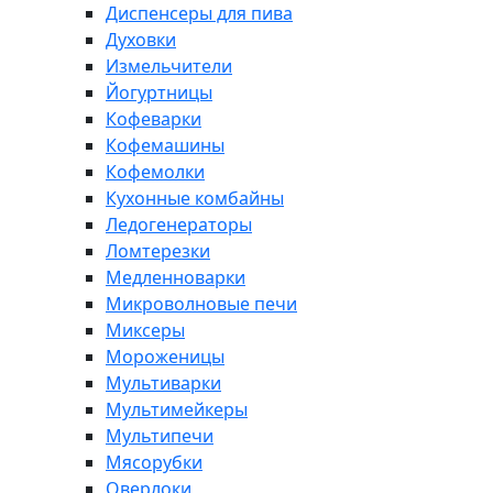
Диспенсеры для пива
Духовки
Измельчители
Йогуртницы
Кофеварки
Кофемашины
Кофемолки
Кухонные комбайны
Ледогенераторы
Ломтерезки
Медленноварки
Микроволновые печи
Миксеры
Мороженицы
Мультиварки
Мультимейкеры
Мультипечи
Мясорубки
Оверлоки