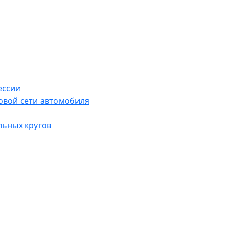
ессии
овой сети автомобиля
льных кругов