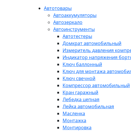
Автотовары
Автоаккумуляторы
Автозеркало
Автоинструменты
Автотестеры
Домкрат автомобильный
Измеритель давления компр
Индикатор напряжения борт
Ключ баллонный
Ключ для монтажа автомоби
Ключ свечной
Компрессор автомобильный
Кран гаражный
Лебедка цепная
Лейка автомобильная
Масленка
Монтажка
Монтировка