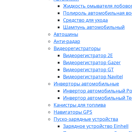
Жидкость омывателя лобовог
Полироль автомобильная во
Средство для ухода
Шампунь автомобильный
Автошины
Анти-радар
Видеорегистраторы
Видеорегистратор 2E
Видеорегистратор Gazer
Видеорегистратор GT
Видеорегистратор Navitel
Инверторы автомобильные
Инвертор автомобильный Po
Инвертор автомобильный Te
Канистры для топлива
Навигаторы GPS
Пуско-зарядные устройства
Зарядное устройство Einhell