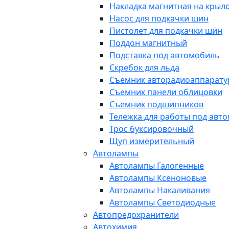
Накладка магнитная на крыл
Насос для подкачки шин
Пистолет для подкачки шин
Поддон магнитный
Подставка под автомобиль
Скребок для льда
Съемник авторадиоаппарат
Съемник панели облицовки
Съемник подшипников
Тележка для работы под авт
Трос буксировочный
Щуп измерительный
Автолампы
Автолампы Галогенные
Автолампы Ксеноновые
Автолампы Накаливания
Автолампы Светодиодные
Автопредохранители
Автохимия