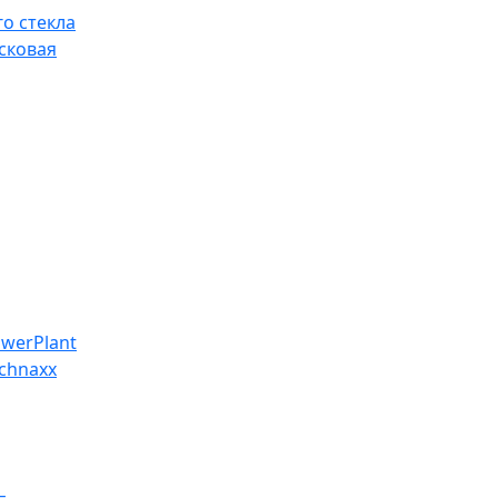
о стекла
сковая
werPlant
chnaxx