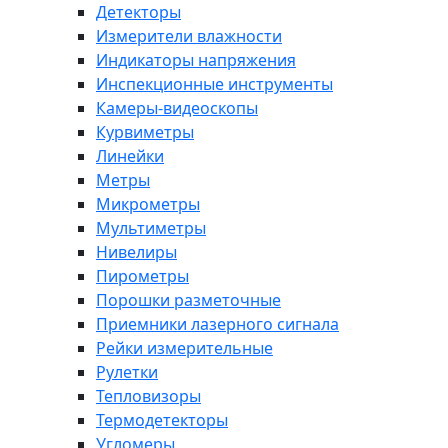
Детекторы
Измерители влажности
Индикаторы напряжения
Инспекционные инструменты
Камеры-видеоскопы
Курвиметры
Линейки
Метры
Микрометры
Мультиметры
Нивелиры
Пирометры
Порошки разметочные
Приемники лазерного сигнала
Рейки измерительные
Рулетки
Тепловизоры
Термодетекторы
Угломеры