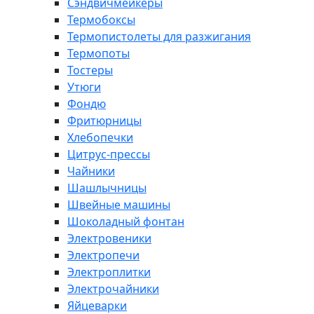
Сэндвичмейкеры
Термобоксы
Термопистолеты для разжигания
Термопоты
Тостеры
Утюги
Фондю
Фритюрницы
Хлебопечки
Цитрус-прессы
Чайники
Шашлычницы
Швейные машины
Шоколадный фонтан
Электровеники
Электропечи
Электроплитки
Электрочайники
Яйцеварки