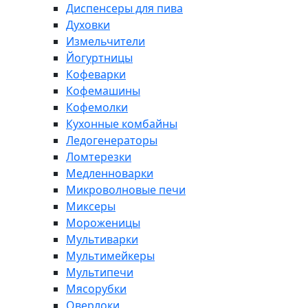
Диспенсеры для пива
Духовки
Измельчители
Йогуртницы
Кофеварки
Кофемашины
Кофемолки
Кухонные комбайны
Ледогенераторы
Ломтерезки
Медленноварки
Микроволновые печи
Миксеры
Мороженицы
Мультиварки
Мультимейкеры
Мультипечи
Мясорубки
Оверлоки