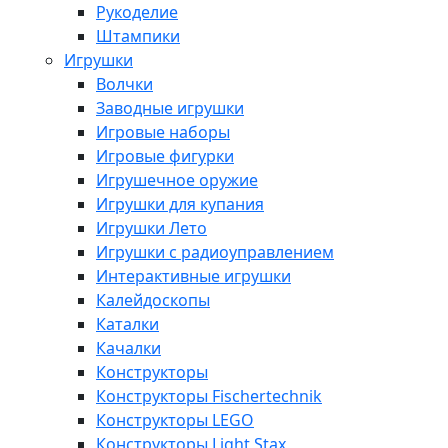
Рукоделие
Штампики
Игрушки
Волчки
Заводные игрушки
Игровые наборы
Игровые фигурки
Игрушечное оружие
Игрушки для купания
Игрушки Лето
Игрушки с радиоуправлением
Интерактивные игрушки
Калейдоскопы
Каталки
Качалки
Конструкторы
Конструкторы Fisсhertechnik
Конструкторы LEGO
Конструкторы Light Stax