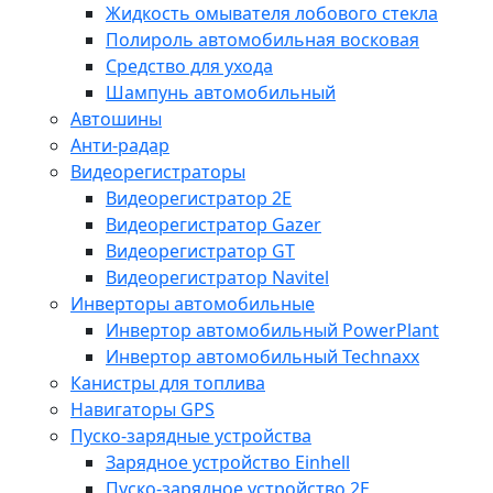
Жидкость омывателя лобового стекла
Полироль автомобильная восковая
Средство для ухода
Шампунь автомобильный
Автошины
Анти-радар
Видеорегистраторы
Видеорегистратор 2E
Видеорегистратор Gazer
Видеорегистратор GT
Видеорегистратор Navitel
Инверторы автомобильные
Инвертор автомобильный PowerPlant
Инвертор автомобильный Technaxx
Канистры для топлива
Навигаторы GPS
Пуско-зарядные устройства
Зарядное устройство Einhell
Пуско-зарядное устройство 2E