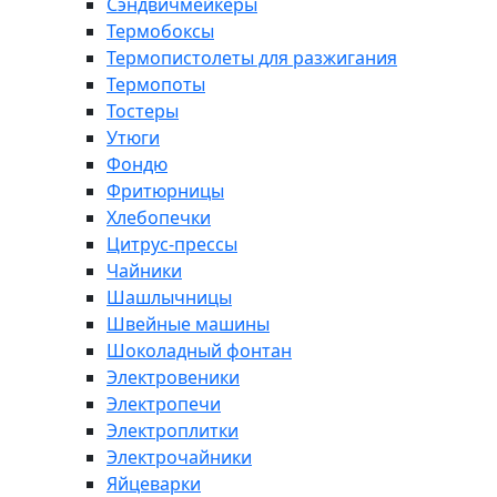
Сэндвичмейкеры
Термобоксы
Термопистолеты для разжигания
Термопоты
Тостеры
Утюги
Фондю
Фритюрницы
Хлебопечки
Цитрус-прессы
Чайники
Шашлычницы
Швейные машины
Шоколадный фонтан
Электровеники
Электропечи
Электроплитки
Электрочайники
Яйцеварки