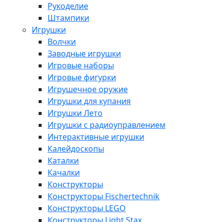
Рукоделие
Штампики
Игрушки
Волчки
Заводные игрушки
Игровые наборы
Игровые фигурки
Игрушечное оружие
Игрушки для купания
Игрушки Лето
Игрушки с радиоуправлением
Интерактивные игрушки
Калейдоскопы
Каталки
Качалки
Конструкторы
Конструкторы Fisсhertechnik
Конструкторы LEGO
Конструкторы Light Stax