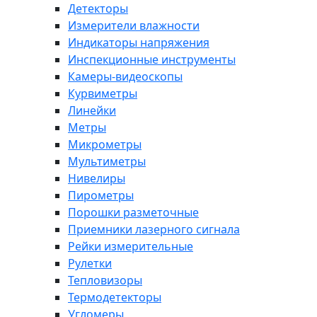
Детекторы
Измерители влажности
Индикаторы напряжения
Инспекционные инструменты
Камеры-видеоскопы
Курвиметры
Линейки
Метры
Микрометры
Мультиметры
Нивелиры
Пирометры
Порошки разметочные
Приемники лазерного сигнала
Рейки измерительные
Рулетки
Тепловизоры
Термодетекторы
Угломеры