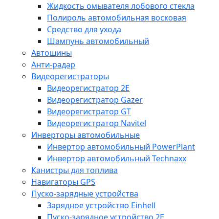
Жидкость омывателя лобового стекла
Полироль автомобильная восковая
Средство для ухода
Шампунь автомобильный
Автошины
Анти-радар
Видеорегистраторы
Видеорегистратор 2E
Видеорегистратор Gazer
Видеорегистратор GT
Видеорегистратор Navitel
Инверторы автомобильные
Инвертор автомобильный PowerPlant
Инвертор автомобильный Technaxx
Канистры для топлива
Навигаторы GPS
Пуско-зарядные устройства
Зарядное устройство Einhell
Пуско-зарядное устройство 2E