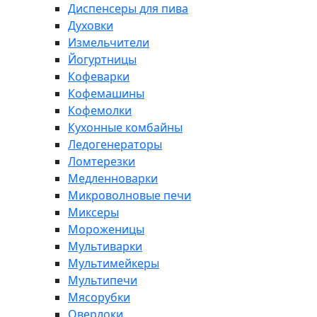
Диспенсеры для пива
Духовки
Измельчители
Йогуртницы
Кофеварки
Кофемашины
Кофемолки
Кухонные комбайны
Ледогенераторы
Ломтерезки
Медленноварки
Микроволновые печи
Миксеры
Мороженицы
Мультиварки
Мультимейкеры
Мультипечи
Мясорубки
Оверлоки