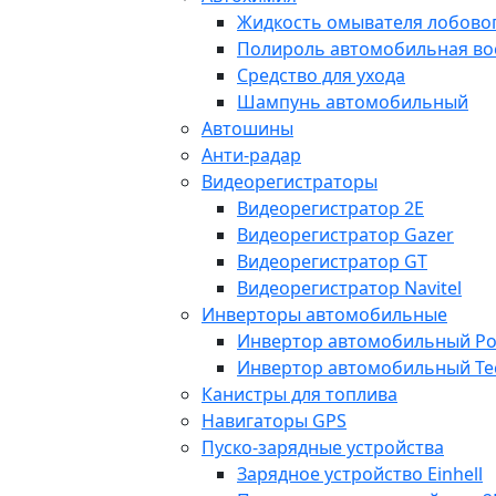
Жидкость омывателя лобовог
Полироль автомобильная во
Средство для ухода
Шампунь автомобильный
Автошины
Анти-радар
Видеорегистраторы
Видеорегистратор 2E
Видеорегистратор Gazer
Видеорегистратор GT
Видеорегистратор Navitel
Инверторы автомобильные
Инвертор автомобильный Po
Инвертор автомобильный Te
Канистры для топлива
Навигаторы GPS
Пуско-зарядные устройства
Зарядное устройство Einhell