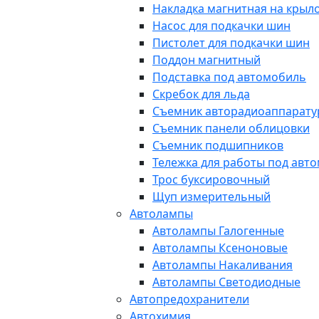
Накладка магнитная на крыл
Насос для подкачки шин
Пистолет для подкачки шин
Поддон магнитный
Подставка под автомобиль
Скребок для льда
Съемник авторадиоаппарат
Съемник панели облицовки
Съемник подшипников
Тележка для работы под авт
Трос буксировочный
Щуп измерительный
Автолампы
Автолампы Галогенные
Автолампы Ксеноновые
Автолампы Накаливания
Автолампы Светодиодные
Автопредохранители
Автохимия