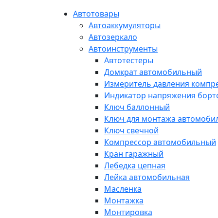
Автотовары
Автоаккумуляторы
Автозеркало
Автоинструменты
Автотестеры
Домкрат автомобильный
Измеритель давления компр
Индикатор напряжения борт
Ключ баллонный
Ключ для монтажа автомоби
Ключ свечной
Компрессор автомобильный
Кран гаражный
Лебедка цепная
Лейка автомобильная
Масленка
Монтажка
Монтировка