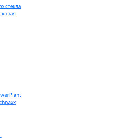
о стекла
сковая
werPlant
chnaxx