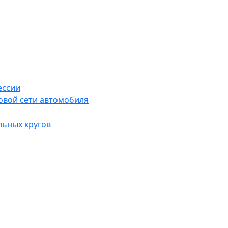
ессии
овой сети автомобиля
льных кругов