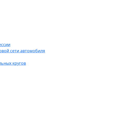
ессии
овой сети автомобиля
льных кругов