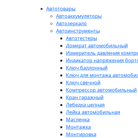
Автотовары
Автоаккумуляторы
Автозеркало
Автоинструменты
Автотестеры
Домкрат автомобильный
Измеритель давления компр
Индикатор напряжения борт
Ключ баллонный
Ключ для монтажа автомоби
Ключ свечной
Компрессор автомобильный
Кран гаражный
Лебедка цепная
Лейка автомобильная
Масленка
Монтажка
Монтировка