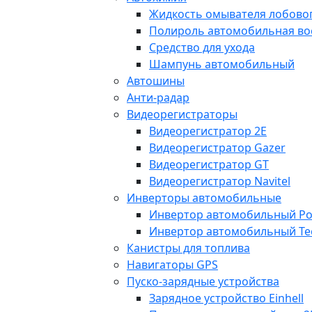
Жидкость омывателя лобовог
Полироль автомобильная во
Средство для ухода
Шампунь автомобильный
Автошины
Анти-радар
Видеорегистраторы
Видеорегистратор 2E
Видеорегистратор Gazer
Видеорегистратор GT
Видеорегистратор Navitel
Инверторы автомобильные
Инвертор автомобильный Po
Инвертор автомобильный Te
Канистры для топлива
Навигаторы GPS
Пуско-зарядные устройства
Зарядное устройство Einhell