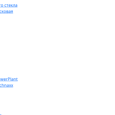
о стекла
сковая
werPlant
chnaxx