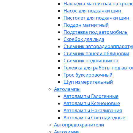
Накладка магнитная на крыл
Насос для подкачки шин
Пистолет для подкачки шин
Поддон магнитный
Подставка под автомобиль
Скребок для льда
Съемник авторадиоаппарат
Съемник панели облицовки
Съемник подшипников
Тележка для работы под авт
Трос буксировочный
Щуп измерительный
Автолампы
Автолампы Галогенные
Автолампы Ксеноновые
Автолампы Накаливания
Автолампы Светодиодные
Автопредохранители
Автохимия