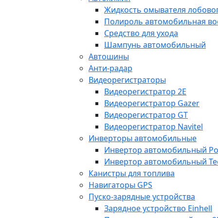
Жидкость омывателя лобовог
Полироль автомобильная во
Средство для ухода
Шампунь автомобильный
Автошины
Анти-радар
Видеорегистраторы
Видеорегистратор 2E
Видеорегистратор Gazer
Видеорегистратор GT
Видеорегистратор Navitel
Инверторы автомобильные
Инвертор автомобильный Po
Инвертор автомобильный Te
Канистры для топлива
Навигаторы GPS
Пуско-зарядные устройства
Зарядное устройство Einhell