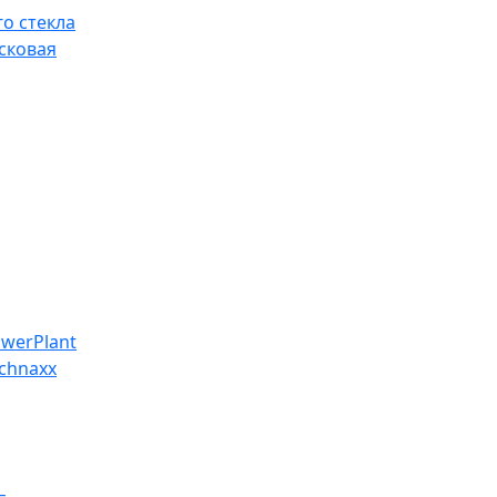
о стекла
сковая
werPlant
chnaxx