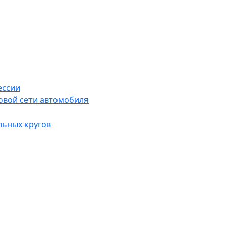
ессии
овой сети автомобиля
льных кругов