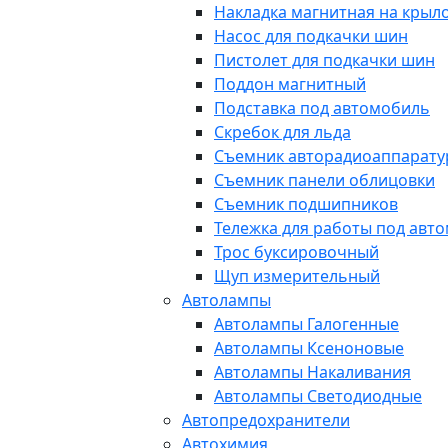
Накладка магнитная на крыл
Насос для подкачки шин
Пистолет для подкачки шин
Поддон магнитный
Подставка под автомобиль
Скребок для льда
Съемник авторадиоаппарат
Съемник панели облицовки
Съемник подшипников
Тележка для работы под авт
Трос буксировочный
Щуп измерительный
Автолампы
Автолампы Галогенные
Автолампы Ксеноновые
Автолампы Накаливания
Автолампы Светодиодные
Автопредохранители
Автохимия