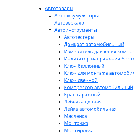
Автотовары
Автоаккумуляторы
Автозеркало
Автоинструменты
Автотестеры
Домкрат автомобильный
Измеритель давления компр
Индикатор напряжения борт
Ключ баллонный
Ключ для монтажа автомоби
Ключ свечной
Компрессор автомобильный
Кран гаражный
Лебедка цепная
Лейка автомобильная
Масленка
Монтажка
Монтировка