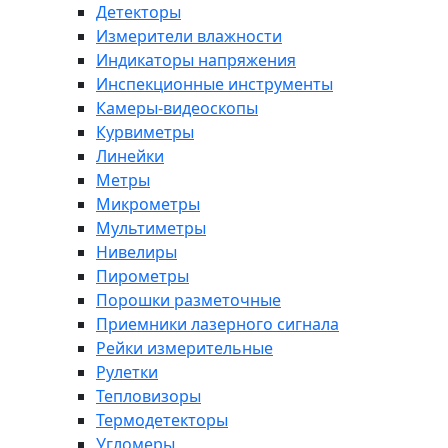
Детекторы
Измерители влажности
Индикаторы напряжения
Инспекционные инструменты
Камеры-видеоскопы
Курвиметры
Линейки
Метры
Микрометры
Мультиметры
Нивелиры
Пирометры
Порошки разметочные
Приемники лазерного сигнала
Рейки измерительные
Рулетки
Тепловизоры
Термодетекторы
Угломеры