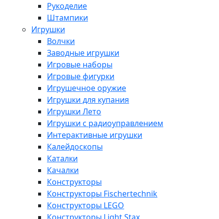
Рукоделие
Штампики
Игрушки
Волчки
Заводные игрушки
Игровые наборы
Игровые фигурки
Игрушечное оружие
Игрушки для купания
Игрушки Лето
Игрушки с радиоуправлением
Интерактивные игрушки
Калейдоскопы
Каталки
Качалки
Конструкторы
Конструкторы Fisсhertechnik
Конструкторы LEGO
Конструкторы Light Stax