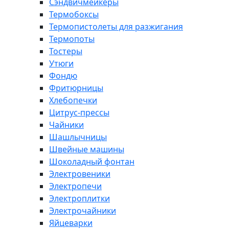
Сэндвичмейкеры
Термобоксы
Термопистолеты для разжигания
Термопоты
Тостеры
Утюги
Фондю
Фритюрницы
Хлебопечки
Цитрус-прессы
Чайники
Шашлычницы
Швейные машины
Шоколадный фонтан
Электровеники
Электропечи
Электроплитки
Электрочайники
Яйцеварки