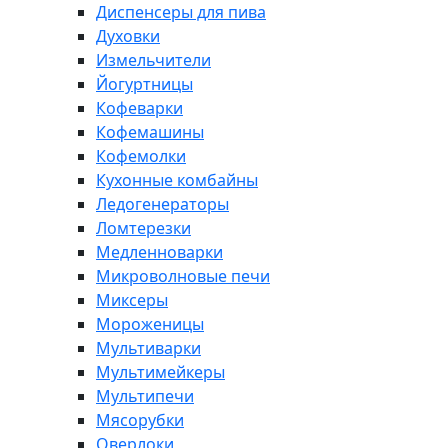
Диспенсеры для пива
Духовки
Измельчители
Йогуртницы
Кофеварки
Кофемашины
Кофемолки
Кухонные комбайны
Ледогенераторы
Ломтерезки
Медленноварки
Микроволновые печи
Миксеры
Мороженицы
Мультиварки
Мультимейкеры
Мультипечи
Мясорубки
Оверлоки