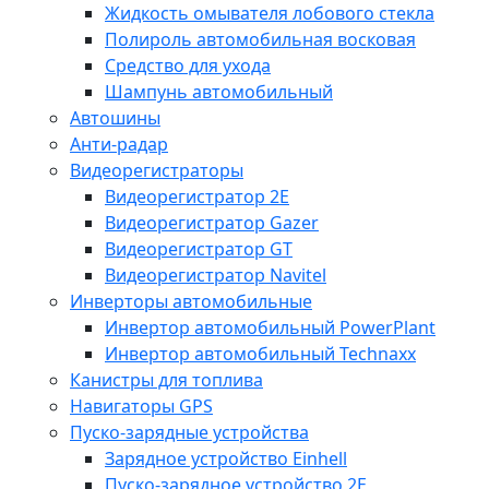
Жидкость омывателя лобового стекла
Полироль автомобильная восковая
Средство для ухода
Шампунь автомобильный
Автошины
Анти-радар
Видеорегистраторы
Видеорегистратор 2E
Видеорегистратор Gazer
Видеорегистратор GT
Видеорегистратор Navitel
Инверторы автомобильные
Инвертор автомобильный PowerPlant
Инвертор автомобильный Technaxx
Канистры для топлива
Навигаторы GPS
Пуско-зарядные устройства
Зарядное устройство Einhell
Пуско-зарядное устройство 2E