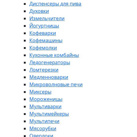
Диспенсеры для пива
Духовки
Измельчители
Йогуртницы
Кофеварки
Кофемашины
Кофемолки
Кухонные комбайны
Ледогенераторы
Ломтерезки
Медленноварки
Микроволновые печи
Миксеры
Мороженицы
Мультиварки
Мультимейкеры
Мультипечи
Мясорубки
Оверлоки