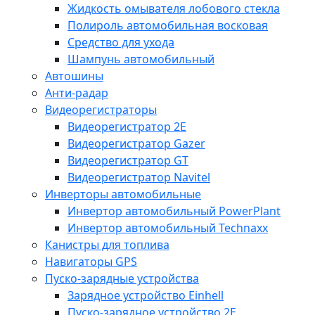
Жидкость омывателя лобового стекла
Полироль автомобильная восковая
Средство для ухода
Шампунь автомобильный
Автошины
Анти-радар
Видеорегистраторы
Видеорегистратор 2E
Видеорегистратор Gazer
Видеорегистратор GT
Видеорегистратор Navitel
Инверторы автомобильные
Инвертор автомобильный PowerPlant
Инвертор автомобильный Technaxx
Канистры для топлива
Навигаторы GPS
Пуско-зарядные устройства
Зарядное устройство Einhell
Пуско-зарядное устройство 2E