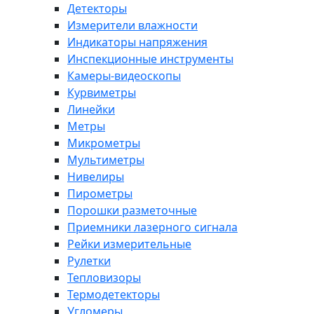
Детекторы
Измерители влажности
Индикаторы напряжения
Инспекционные инструменты
Камеры-видеоскопы
Курвиметры
Линейки
Метры
Микрометры
Мультиметры
Нивелиры
Пирометры
Порошки разметочные
Приемники лазерного сигнала
Рейки измерительные
Рулетки
Тепловизоры
Термодетекторы
Угломеры