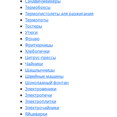
Сэндвичмейкеры
Термобоксы
Термопистолеты для разжигания
Термопоты
Тостеры
Утюги
Фондю
Фритюрницы
Хлебопечки
Цитрус-прессы
Чайники
Шашлычницы
Швейные машины
Шоколадный фонтан
Электровеники
Электропечи
Электроплитки
Электрочайники
Яйцеварки