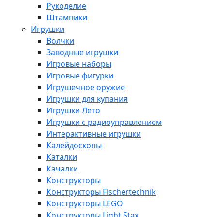
Рукоделие
Штампики
Игрушки
Волчки
Заводные игрушки
Игровые наборы
Игровые фигурки
Игрушечное оружие
Игрушки для купания
Игрушки Лето
Игрушки с радиоуправлением
Интерактивные игрушки
Калейдоскопы
Каталки
Качалки
Конструкторы
Конструкторы Fisсhertechnik
Конструкторы LEGO
Конструкторы Light Stax