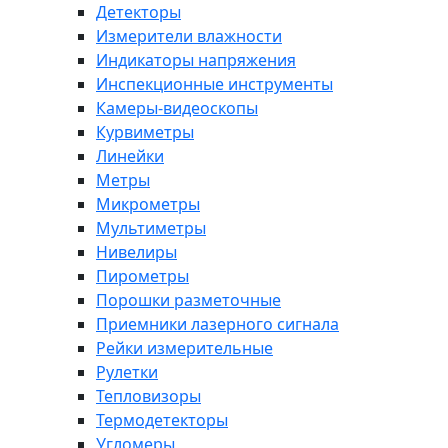
Детекторы
Измерители влажности
Индикаторы напряжения
Инспекционные инструменты
Камеры-видеоскопы
Курвиметры
Линейки
Метры
Микрометры
Мультиметры
Нивелиры
Пирометры
Порошки разметочные
Приемники лазерного сигнала
Рейки измерительные
Рулетки
Тепловизоры
Термодетекторы
Угломеры