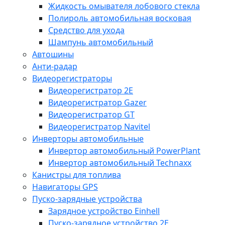
Жидкость омывателя лобового стекла
Полироль автомобильная восковая
Средство для ухода
Шампунь автомобильный
Автошины
Анти-радар
Видеорегистраторы
Видеорегистратор 2E
Видеорегистратор Gazer
Видеорегистратор GT
Видеорегистратор Navitel
Инверторы автомобильные
Инвертор автомобильный PowerPlant
Инвертор автомобильный Technaxx
Канистры для топлива
Навигаторы GPS
Пуско-зарядные устройства
Зарядное устройство Einhell
Пуско-зарядное устройство 2E