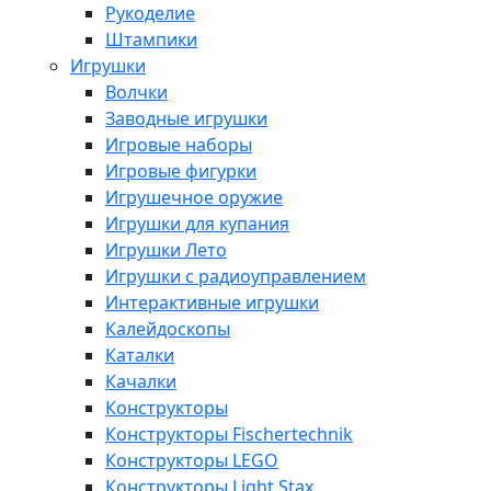
Рукоделие
Штампики
Игрушки
Волчки
Заводные игрушки
Игровые наборы
Игровые фигурки
Игрушечное оружие
Игрушки для купания
Игрушки Лето
Игрушки с радиоуправлением
Интерактивные игрушки
Калейдоскопы
Каталки
Качалки
Конструкторы
Конструкторы Fisсhertechnik
Конструкторы LEGO
Конструкторы Light Stax