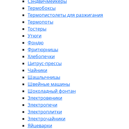
Сэндвичмейкеры
Термобоксы
Термопистолеты для разжигания
Термопоты
Тостеры
Утюги
Фондю
Фритюрницы
Хлебопечки
Цитрус-прессы
Чайники
Шашлычницы
Швейные машины
Шоколадный фонтан
Электровеники
Электропечи
Электроплитки
Электрочайники
Яйцеварки