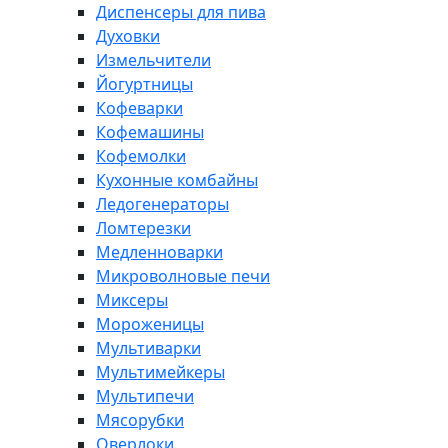
Диспенсеры для пива
Духовки
Измельчители
Йогуртницы
Кофеварки
Кофемашины
Кофемолки
Кухонные комбайны
Ледогенераторы
Ломтерезки
Медленноварки
Микроволновые печи
Миксеры
Мороженицы
Мультиварки
Мультимейкеры
Мультипечи
Мясорубки
Оверлоки