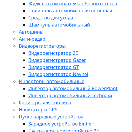
Жидкость омывателя лобового стекла
Полироль автомобильная восковая
Средство для ухода
Шампунь автомобильный
Автошины
Анти-радар
Видеорегистраторы
Видеорегистратор 2E
Видеорегистратор Gazer
Видеорегистратор GT
Видеорегистратор Navitel
Инверторы автомобильные
Инвертор автомобильный PowerPlant
Инвертор автомобильный Technaxx
Канистры для топлива
Навигаторы GPS
Пуско-зарядные устройства
Зарядное устройство Einhell
Пуско-зарядное устройство 2E