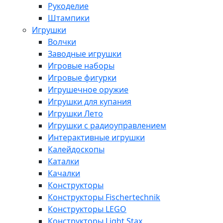
Рукоделие
Штампики
Игрушки
Волчки
Заводные игрушки
Игровые наборы
Игровые фигурки
Игрушечное оружие
Игрушки для купания
Игрушки Лето
Игрушки с радиоуправлением
Интерактивные игрушки
Калейдоскопы
Каталки
Качалки
Конструкторы
Конструкторы Fisсhertechnik
Конструкторы LEGO
Конструкторы Light Stax