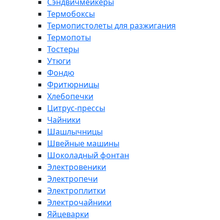
Сэндвичмейкеры
Термобоксы
Термопистолеты для разжигания
Термопоты
Тостеры
Утюги
Фондю
Фритюрницы
Хлебопечки
Цитрус-прессы
Чайники
Шашлычницы
Швейные машины
Шоколадный фонтан
Электровеники
Электропечи
Электроплитки
Электрочайники
Яйцеварки