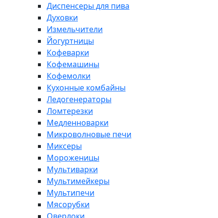
Диспенсеры для пива
Духовки
Измельчители
Йогуртницы
Кофеварки
Кофемашины
Кофемолки
Кухонные комбайны
Ледогенераторы
Ломтерезки
Медленноварки
Микроволновые печи
Миксеры
Мороженицы
Мультиварки
Мультимейкеры
Мультипечи
Мясорубки
Оверлоки