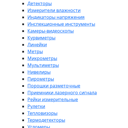
Детекторы
Измерители влажности
Индикаторы напряжения
Инспекционные инструменты
Камеры-видеоскопы
Курвиметры
Линейки
Метры
Микрометры
Мультиметры
Нивелиры
Пирометры
Порошки разметочные
Приемники лазерного сигнала
Рейки измерительные
Рулетки
Тепловизоры
Термодетекторы
Угломеры