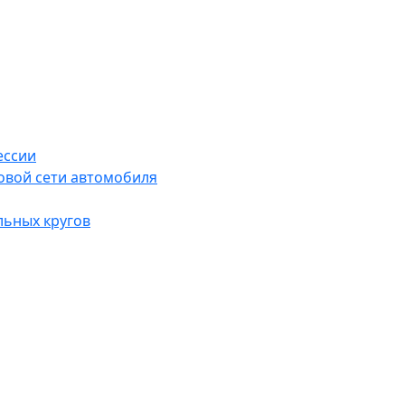
ессии
овой сети автомобиля
льных кругов