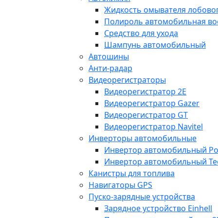
Жидкость омывателя лобовог
Полироль автомобильная во
Средство для ухода
Шампунь автомобильный
Автошины
Анти-радар
Видеорегистраторы
Видеорегистратор 2E
Видеорегистратор Gazer
Видеорегистратор GT
Видеорегистратор Navitel
Инверторы автомобильные
Инвертор автомобильный Po
Инвертор автомобильный Te
Канистры для топлива
Навигаторы GPS
Пуско-зарядные устройства
Зарядное устройство Einhell