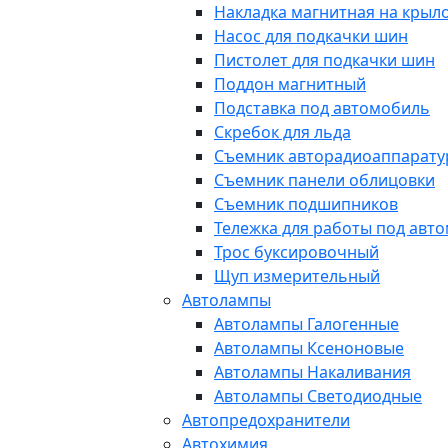
Накладка магнитная на крыл
Насос для подкачки шин
Пистолет для подкачки шин
Поддон магнитный
Подставка под автомобиль
Скребок для льда
Съемник авторадиоаппарат
Съемник панели облицовки
Съемник подшипников
Тележка для работы под авт
Трос буксировочный
Щуп измерительный
Автолампы
Автолампы Галогенные
Автолампы Ксеноновые
Автолампы Накаливания
Автолампы Светодиодные
Автопредохранители
Автохимия