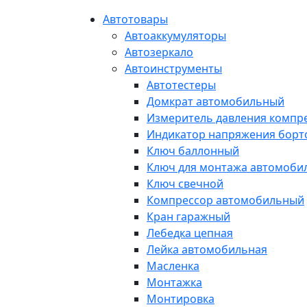
Автотовары
Автоаккумуляторы
Автозеркало
Автоинструменты
Автотестеры
Домкрат автомобильный
Измеритель давления компр
Индикатор напряжения борт
Ключ баллонный
Ключ для монтажа автомоби
Ключ свечной
Компрессор автомобильный
Кран гаражный
Лебедка цепная
Лейка автомобильная
Масленка
Монтажка
Монтировка