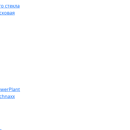
о стекла
сковая
werPlant
chnaxx