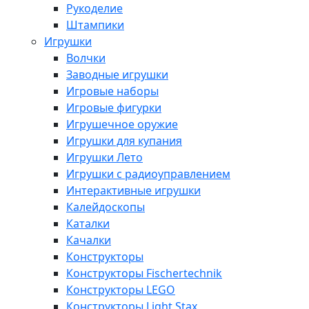
Рукоделие
Штампики
Игрушки
Волчки
Заводные игрушки
Игровые наборы
Игровые фигурки
Игрушечное оружие
Игрушки для купания
Игрушки Лето
Игрушки с радиоуправлением
Интерактивные игрушки
Калейдоскопы
Каталки
Качалки
Конструкторы
Конструкторы Fisсhertechnik
Конструкторы LEGO
Конструкторы Light Stax