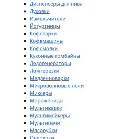
Диспенсеры для пива
Духовки
Измельчители
Йогуртницы
Кофеварки
Кофемашины
Кофемолки
Кухонные комбайны
Ледогенераторы
Ломтерезки
Медленноварки
Микроволновые печи
Миксеры
Мороженицы
Мультиварки
Мультимейкеры
Мультипечи
Мясорубки
Оверлоки