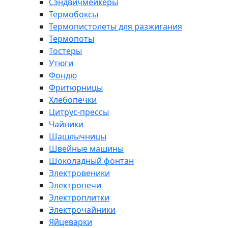
Сэндвичмейкеры
Термобоксы
Термопистолеты для разжигания
Термопоты
Тостеры
Утюги
Фондю
Фритюрницы
Хлебопечки
Цитрус-прессы
Чайники
Шашлычницы
Швейные машины
Шоколадный фонтан
Электровеники
Электропечи
Электроплитки
Электрочайники
Яйцеварки