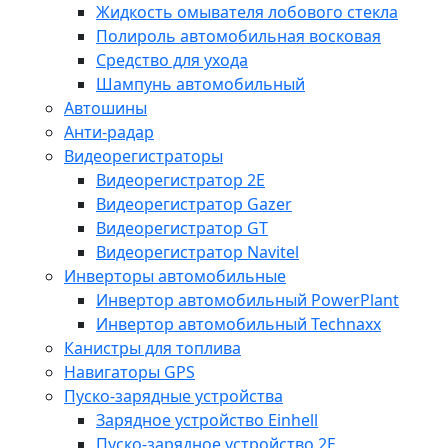
Жидкость омывателя лобового стекла
Полироль автомобильная восковая
Средство для ухода
Шампунь автомобильный
Автошины
Анти-радар
Видеорегистраторы
Видеорегистратор 2E
Видеорегистратор Gazer
Видеорегистратор GT
Видеорегистратор Navitel
Инверторы автомобильные
Инвертор автомобильный PowerPlant
Инвертор автомобильный Technaxx
Канистры для топлива
Навигаторы GPS
Пуско-зарядные устройства
Зарядное устройство Einhell
Пуско-зарядное устройство 2E