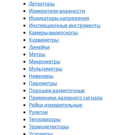
Детекторы
Измерители влажности
Индикаторы напряжения
Инспекционные инструменты
Камеры-видеоскопы
Курвиметры
Линейки
Метры
Микрометры
Мультиметры
Нивелиры
Пирометры
Порошки разметочные
Приемники лазерного сигнала
Рейки измерительные
Рулетки
Тепловизоры
Термодетекторы
Угломеры