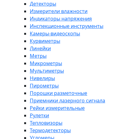
Детекторы
Измерители влажности
Индикаторы напряжения
Инспекционные инструменты
Камеры-видеоскопы
Курвиметры
Линейки
Метры
Микрометры
Мультиметры
Нивелиры
Пирометры
Порошки разметочные
Приемники лазерного сигнала
Рейки измерительные
Рулетки
Тепловизоры
Термодетекторы
Угломеры