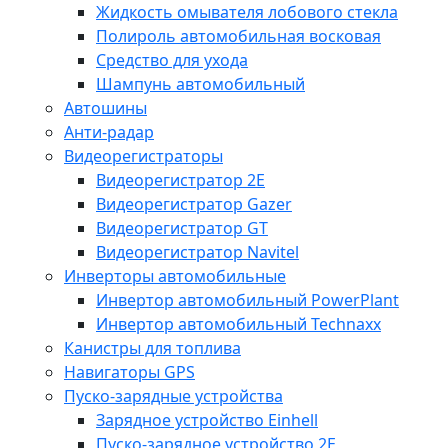
Жидкость омывателя лобового стекла
Полироль автомобильная восковая
Средство для ухода
Шампунь автомобильный
Автошины
Анти-радар
Видеорегистраторы
Видеорегистратор 2E
Видеорегистратор Gazer
Видеорегистратор GT
Видеорегистратор Navitel
Инверторы автомобильные
Инвертор автомобильный PowerPlant
Инвертор автомобильный Technaxx
Канистры для топлива
Навигаторы GPS
Пуско-зарядные устройства
Зарядное устройство Einhell
Пуско-зарядное устройство 2E