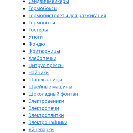
Сэндвичмейкеры
Термобоксы
Термопистолеты для разжигания
Термопоты
Тостеры
Утюги
Фондю
Фритюрницы
Хлебопечки
Цитрус-прессы
Чайники
Шашлычницы
Швейные машины
Шоколадный фонтан
Электровеники
Электропечи
Электроплитки
Электрочайники
Яйцеварки