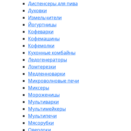
Диспенсеры для пива
Духовки
Измельчители
Йогуртницы
Кофеварки
Кофемашины
Кофемолки
Кухонные комбайны
Ледогенераторы
Ломтерезки
Медленноварки
Микроволновые печи
Миксеры
Мороженицы
Мультиварки
Мультимейкеры
Мультипечи
Мясорубки
Оверлоки