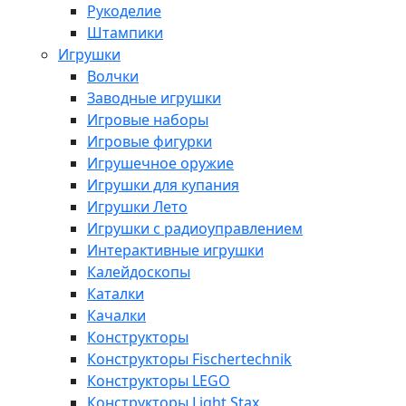
Рукоделие
Штампики
Игрушки
Волчки
Заводные игрушки
Игровые наборы
Игровые фигурки
Игрушечное оружие
Игрушки для купания
Игрушки Лето
Игрушки с радиоуправлением
Интерактивные игрушки
Калейдоскопы
Каталки
Качалки
Конструкторы
Конструкторы Fisсhertechnik
Конструкторы LEGO
Конструкторы Light Stax