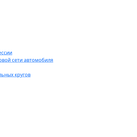
ессии
овой сети автомобиля
льных кругов