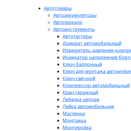
Автотовары
Автоаккумуляторы
Автозеркало
Автоинструменты
Автотестеры
Домкрат автомобильный
Измеритель давления компр
Индикатор напряжения борт
Ключ баллонный
Ключ для монтажа автомоби
Ключ свечной
Компрессор автомобильный
Кран гаражный
Лебедка цепная
Лейка автомобильная
Масленка
Монтажка
Монтировка