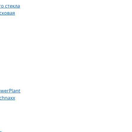
о стекла
сковая
werPlant
chnaxx