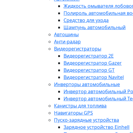
Жидкость омывателя лобовог
Полироль автомобильная во
Средство для ухода
Шампунь автомобильный
Автошины
Анти-радар
Видеорегистраторы
Видеорегистратор 2E
Видеорегистратор Gazer
Видеорегистратор GT
Видеорегистратор Navitel
Инверторы автомобильные
Инвертор автомобильный Po
Инвертор автомобильный Te
Канистры для топлива
Навигаторы GPS
Пуско-зарядные устройства
Зарядное устройство Einhell