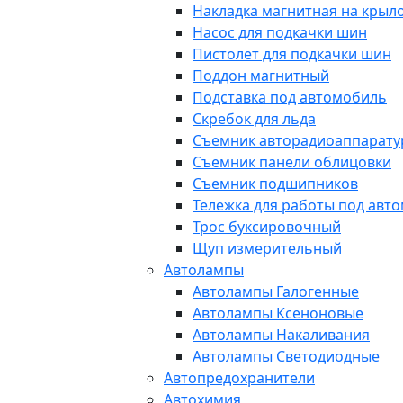
Накладка магнитная на крыл
Насос для подкачки шин
Пистолет для подкачки шин
Поддон магнитный
Подставка под автомобиль
Скребок для льда
Съемник авторадиоаппарат
Съемник панели облицовки
Съемник подшипников
Тележка для работы под авт
Трос буксировочный
Щуп измерительный
Автолампы
Автолампы Галогенные
Автолампы Ксеноновые
Автолампы Накаливания
Автолампы Светодиодные
Автопредохранители
Автохимия