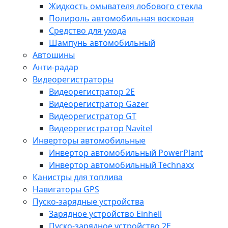
Жидкость омывателя лобового стекла
Полироль автомобильная восковая
Средство для ухода
Шампунь автомобильный
Автошины
Анти-радар
Видеорегистраторы
Видеорегистратор 2E
Видеорегистратор Gazer
Видеорегистратор GT
Видеорегистратор Navitel
Инверторы автомобильные
Инвертор автомобильный PowerPlant
Инвертор автомобильный Technaxx
Канистры для топлива
Навигаторы GPS
Пуско-зарядные устройства
Зарядное устройство Einhell
Пуско-зарядное устройство 2E