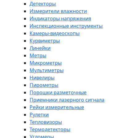
Детекторы
Измерители влажности
Индикаторы напряжения
Инспекционные инструменты
Камеры-видеоскопы
Курвиметры
Линейки
Метры
Микрометры
Мультиметры
Нивелиры
Пирометры
Порошки разметочные
Приемники лазерного сигнала
Рейки измерительные
Рулетки
Тепловизоры
Термодетекторы
Угломеры