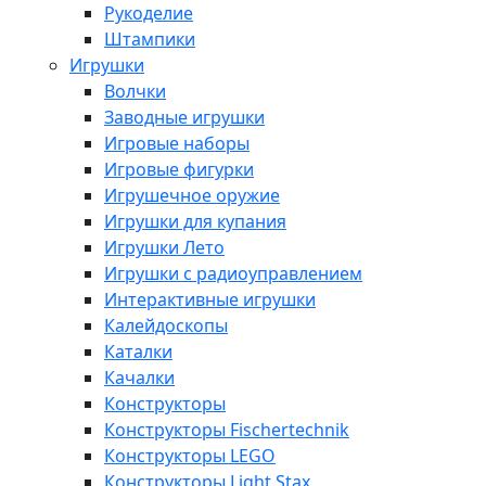
Рукоделие
Штампики
Игрушки
Волчки
Заводные игрушки
Игровые наборы
Игровые фигурки
Игрушечное оружие
Игрушки для купания
Игрушки Лето
Игрушки с радиоуправлением
Интерактивные игрушки
Калейдоскопы
Каталки
Качалки
Конструкторы
Конструкторы Fisсhertechnik
Конструкторы LEGO
Конструкторы Light Stax