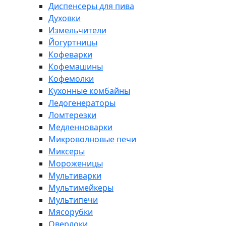
Диспенсеры для пива
Духовки
Измельчители
Йогуртницы
Кофеварки
Кофемашины
Кофемолки
Кухонные комбайны
Ледогенераторы
Ломтерезки
Медленноварки
Микроволновые печи
Миксеры
Мороженицы
Мультиварки
Мультимейкеры
Мультипечи
Мясорубки
Оверлоки