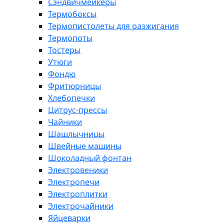
Сэндвичмейкеры
Термобоксы
Термопистолеты для разжигания
Термопоты
Тостеры
Утюги
Фондю
Фритюрницы
Хлебопечки
Цитрус-прессы
Чайники
Шашлычницы
Швейные машины
Шоколадный фонтан
Электровеники
Электропечи
Электроплитки
Электрочайники
Яйцеварки