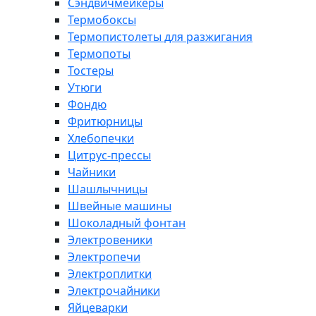
Сэндвичмейкеры
Термобоксы
Термопистолеты для разжигания
Термопоты
Тостеры
Утюги
Фондю
Фритюрницы
Хлебопечки
Цитрус-прессы
Чайники
Шашлычницы
Швейные машины
Шоколадный фонтан
Электровеники
Электропечи
Электроплитки
Электрочайники
Яйцеварки