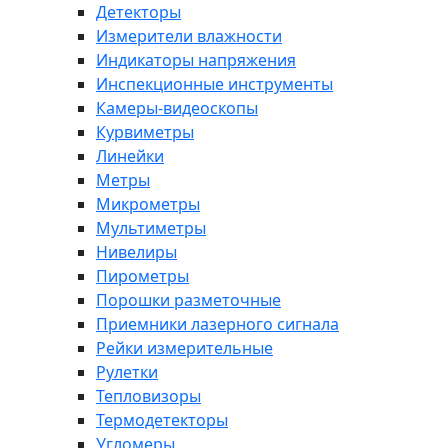
Детекторы
Измерители влажности
Индикаторы напряжения
Инспекционные инструменты
Камеры-видеоскопы
Курвиметры
Линейки
Метры
Микрометры
Мультиметры
Нивелиры
Пирометры
Порошки разметочные
Приемники лазерного сигнала
Рейки измерительные
Рулетки
Тепловизоры
Термодетекторы
Угломеры