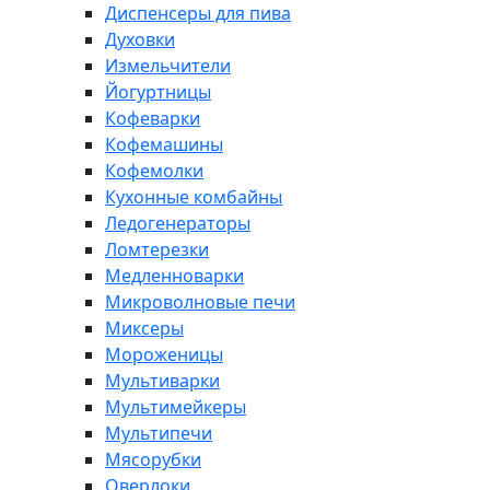
Диспенсеры для пива
Духовки
Измельчители
Йогуртницы
Кофеварки
Кофемашины
Кофемолки
Кухонные комбайны
Ледогенераторы
Ломтерезки
Медленноварки
Микроволновые печи
Миксеры
Мороженицы
Мультиварки
Мультимейкеры
Мультипечи
Мясорубки
Оверлоки