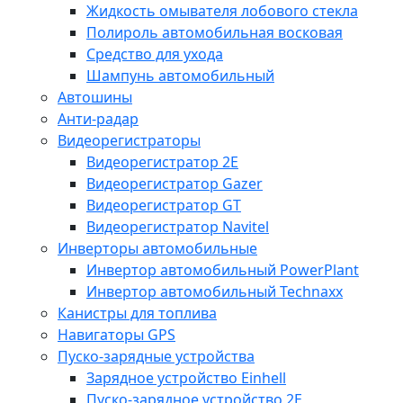
Жидкость омывателя лобового стекла
Полироль автомобильная восковая
Средство для ухода
Шампунь автомобильный
Автошины
Анти-радар
Видеорегистраторы
Видеорегистратор 2E
Видеорегистратор Gazer
Видеорегистратор GT
Видеорегистратор Navitel
Инверторы автомобильные
Инвертор автомобильный PowerPlant
Инвертор автомобильный Technaxx
Канистры для топлива
Навигаторы GPS
Пуско-зарядные устройства
Зарядное устройство Einhell
Пуско-зарядное устройство 2E