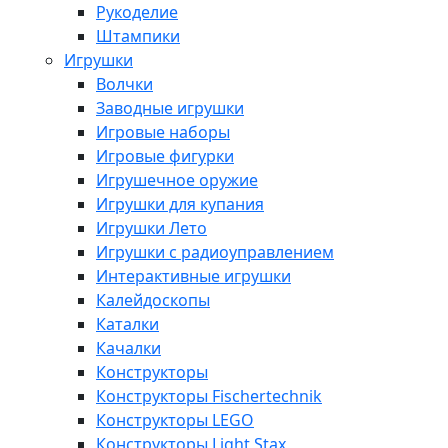
Рукоделие
Штампики
Игрушки
Волчки
Заводные игрушки
Игровые наборы
Игровые фигурки
Игрушечное оружие
Игрушки для купания
Игрушки Лето
Игрушки с радиоуправлением
Интерактивные игрушки
Калейдоскопы
Каталки
Качалки
Конструкторы
Конструкторы Fisсhertechnik
Конструкторы LEGO
Конструкторы Light Stax