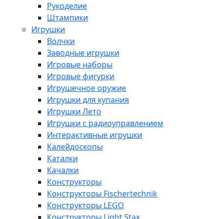
Рукоделие
Штампики
Игрушки
Волчки
Заводные игрушки
Игровые наборы
Игровые фигурки
Игрушечное оружие
Игрушки для купания
Игрушки Лето
Игрушки с радиоуправлением
Интерактивные игрушки
Калейдоскопы
Каталки
Качалки
Конструкторы
Конструкторы Fisсhertechnik
Конструкторы LEGO
Конструкторы Light Stax