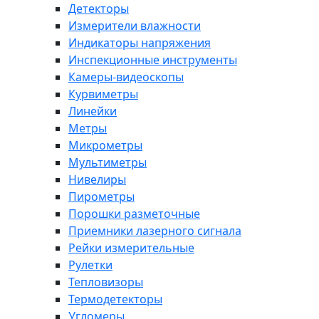
Детекторы
Измерители влажности
Индикаторы напряжения
Инспекционные инструменты
Камеры-видеоскопы
Курвиметры
Линейки
Метры
Микрометры
Мультиметры
Нивелиры
Пирометры
Порошки разметочные
Приемники лазерного сигнала
Рейки измерительные
Рулетки
Тепловизоры
Термодетекторы
Угломеры