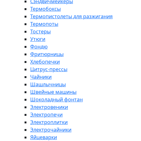
Сэндвичмейкеры
Термобоксы
Термопистолеты для разжигания
Термопоты
Тостеры
Утюги
Фондю
Фритюрницы
Хлебопечки
Цитрус-прессы
Чайники
Шашлычницы
Швейные машины
Шоколадный фонтан
Электровеники
Электропечи
Электроплитки
Электрочайники
Яйцеварки