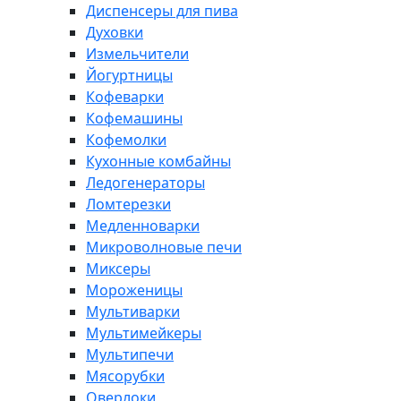
Диспенсеры для пива
Духовки
Измельчители
Йогуртницы
Кофеварки
Кофемашины
Кофемолки
Кухонные комбайны
Ледогенераторы
Ломтерезки
Медленноварки
Микроволновые печи
Миксеры
Мороженицы
Мультиварки
Мультимейкеры
Мультипечи
Мясорубки
Оверлоки