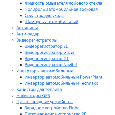
Жидкость омывателя лобового стекла
Полироль автомобильная восковая
Средство для ухода
Шампунь автомобильный
Автошины
Анти-радар
Видеорегистраторы
Видеорегистратор 2E
Видеорегистратор Gazer
Видеорегистратор GT
Видеорегистратор Navitel
Инверторы автомобильные
Инвертор автомобильный PowerPlant
Инвертор автомобильный Technaxx
Канистры для топлива
Навигаторы GPS
Пуско-зарядные устройства
Зарядное устройство Einhell
Пуско-зарядное устройство 2E