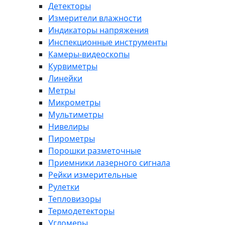
Детекторы
Измерители влажности
Индикаторы напряжения
Инспекционные инструменты
Камеры-видеоскопы
Курвиметры
Линейки
Метры
Микрометры
Мультиметры
Нивелиры
Пирометры
Порошки разметочные
Приемники лазерного сигнала
Рейки измерительные
Рулетки
Тепловизоры
Термодетекторы
Угломеры