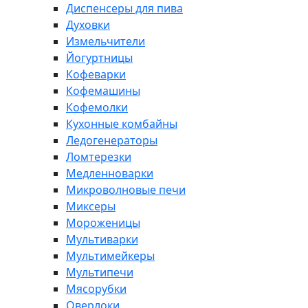
Диспенсеры для пива
Духовки
Измельчители
Йогуртницы
Кофеварки
Кофемашины
Кофемолки
Кухонные комбайны
Ледогенераторы
Ломтерезки
Медленноварки
Микроволновые печи
Миксеры
Мороженицы
Мультиварки
Мультимейкеры
Мультипечи
Мясорубки
Оверлоки