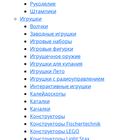
Рукоделие
Штампики
Игрушки
Волчки
Заводные игрушки
Игровые наборы
Игровые фигурки
Игрушечное оружие
Игрушки для купания
Игрушки Лето
Игрушки с радиоуправлением
Интерактивные игрушки
Калейдоскопы
Каталки
Качалки
Конструкторы
Конструкторы Fisсhertechnik
Конструкторы LEGO
Конструкторы Light Stax