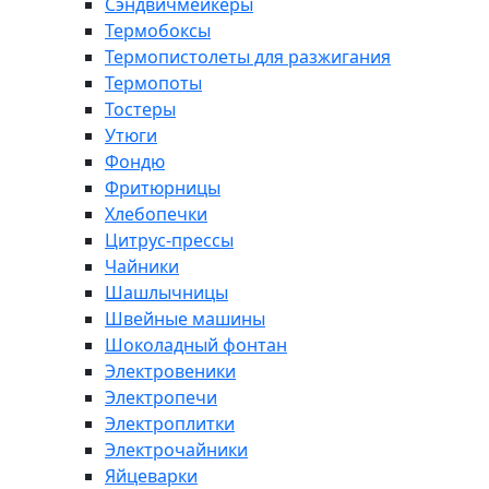
Сэндвичмейкеры
Термобоксы
Термопистолеты для разжигания
Термопоты
Тостеры
Утюги
Фондю
Фритюрницы
Хлебопечки
Цитрус-прессы
Чайники
Шашлычницы
Швейные машины
Шоколадный фонтан
Электровеники
Электропечи
Электроплитки
Электрочайники
Яйцеварки