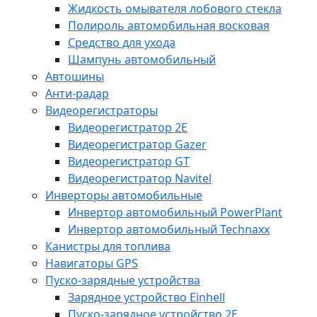
Жидкость омывателя лобового стекла
Полироль автомобильная восковая
Средство для ухода
Шампунь автомобильный
Автошины
Анти-радар
Видеорегистраторы
Видеорегистратор 2E
Видеорегистратор Gazer
Видеорегистратор GT
Видеорегистратор Navitel
Инверторы автомобильные
Инвертор автомобильный PowerPlant
Инвертор автомобильный Technaxx
Канистры для топлива
Навигаторы GPS
Пуско-зарядные устройства
Зарядное устройство Einhell
Пуско-зарядное устройство 2E