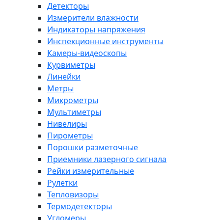
Детекторы
Измерители влажности
Индикаторы напряжения
Инспекционные инструменты
Камеры-видеоскопы
Курвиметры
Линейки
Метры
Микрометры
Мультиметры
Нивелиры
Пирометры
Порошки разметочные
Приемники лазерного сигнала
Рейки измерительные
Рулетки
Тепловизоры
Термодетекторы
Угломеры