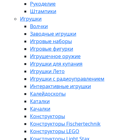
Рукоделие
Штампики
Игрушки
Волчки
Заводные игрушки
Игровые наборы
Игровые фигурки
Игрушечное оружие
Игрушки для купания
Игрушки Лето
Игрушки с радиоуправлением
Интерактивные игрушки
Калейдоскопы
Каталки
Качалки
Конструкторы
Конструкторы Fisсhertechnik
Конструкторы LEGO
Конструкторы Light Stax