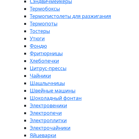
Сэндвичмейкеры
Термобоксы
Термопистолеты для разжигания
Термопоты
Тостеры
Утюги
Фондю
Фритюрницы
Хлебопечки
Цитрус-прессы
Чайники
Шашлычницы
Швейные машины
Шоколадный фонтан
Электровеники
Электропечи
Электроплитки
Электрочайники
Яйцеварки