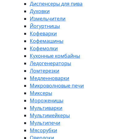
Диспенсеры для пива
Духовки
Измельчители
Йогуртницы
Кофеварки
Кофемашины
Кофемолки
Кухонные комбайны
Ледогенераторы
Ломтерезки
Медленноварки
Микроволновые печи
Миксеры
Мороженицы
Мультиварки
Мультимейкеры
Мультипечи
Мясорубки
Оверлоки