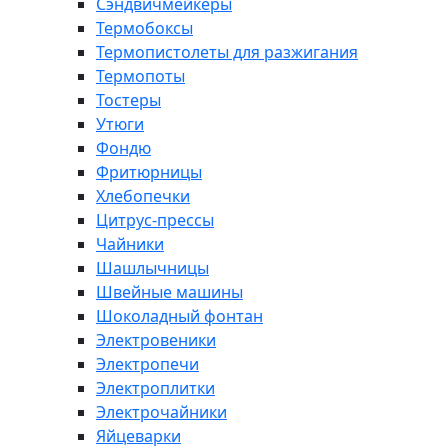
Сэндвичмейкеры
Термобоксы
Термопистолеты для разжигания
Термопоты
Тостеры
Утюги
Фондю
Фритюрницы
Хлебопечки
Цитрус-прессы
Чайники
Шашлычницы
Швейные машины
Шоколадный фонтан
Электровеники
Электропечи
Электроплитки
Электрочайники
Яйцеварки