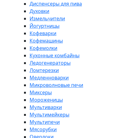
Диспенсеры для пива
Духовки
Измельчители
Йогуртницы
Кофеварки
Кофемашины
Кофемолки
Кухонные комбайны
Ледогенераторы
Ломтерезки
Медленноварки
Микроволновые печи
Миксеры
Мороженицы
Мультиварки
Мультимейкеры
Мультипечи
Мясорубки
Оверлоки