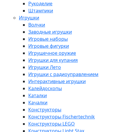
Рукоделие
Штампики
Игрушки
Волчки
Заводные игрушки
Игровые наборы
Игровые фигурки
Игрушечное оружие
Игрушки для купания
Игрушки Лето
Игрушки с радиоуправлением
Интерактивные игрушки
Калейдоскопы
Каталки
Качалки
Конструкторы
Конструкторы Fisсhertechnik
Конструкторы LEGO
Конструкторы Light Stax