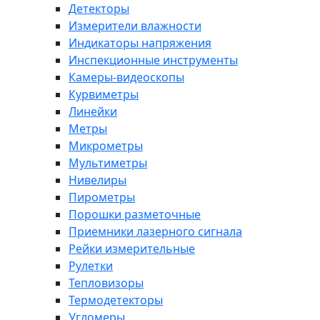
Детекторы
Измерители влажности
Индикаторы напряжения
Инспекционные инструменты
Камеры-видеоскопы
Курвиметры
Линейки
Метры
Микрометры
Мультиметры
Нивелиры
Пирометры
Порошки разметочные
Приемники лазерного сигнала
Рейки измерительные
Рулетки
Тепловизоры
Термодетекторы
Угломеры