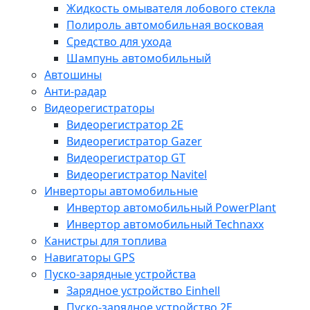
Жидкость омывателя лобового стекла
Полироль автомобильная восковая
Средство для ухода
Шампунь автомобильный
Автошины
Анти-радар
Видеорегистраторы
Видеорегистратор 2E
Видеорегистратор Gazer
Видеорегистратор GT
Видеорегистратор Navitel
Инверторы автомобильные
Инвертор автомобильный PowerPlant
Инвертор автомобильный Technaxx
Канистры для топлива
Навигаторы GPS
Пуско-зарядные устройства
Зарядное устройство Einhell
Пуско-зарядное устройство 2E