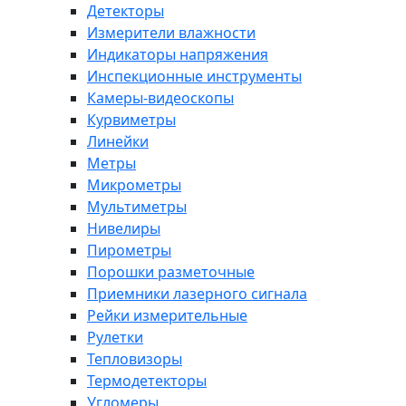
Детекторы
Измерители влажности
Индикаторы напряжения
Инспекционные инструменты
Камеры-видеоскопы
Курвиметры
Линейки
Метры
Микрометры
Мультиметры
Нивелиры
Пирометры
Порошки разметочные
Приемники лазерного сигнала
Рейки измерительные
Рулетки
Тепловизоры
Термодетекторы
Угломеры