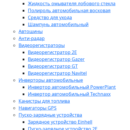
Жидкость омывателя лобового стекла
Полироль автомобильная восковая
Средство для ухода
Шампунь автомобильный
Автошины
Анти-радар
Видеорегистраторы
Видеорегистратор 2E
Видеорегистратор Gazer
Видеорегистратор GT
Видеорегистратор Navitel
Инверторы автомобильные
Инвертор автомобильный PowerPlant
Инвертор автомобильный Technaxx
Канистры для топлива
Навигаторы GPS
Пуско-зарядные устройства
Зарядное устройство Einhell
Пуско-зарядное устройство 2E