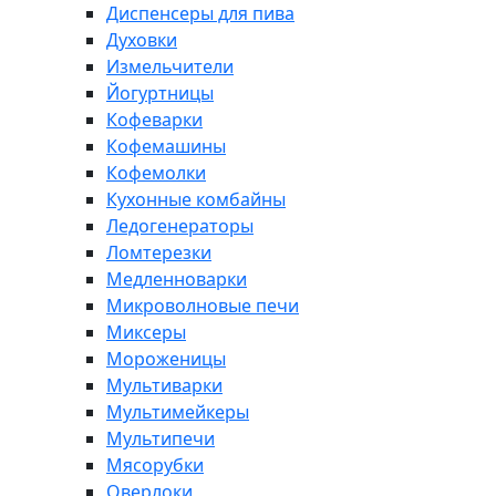
Диспенсеры для пива
Духовки
Измельчители
Йогуртницы
Кофеварки
Кофемашины
Кофемолки
Кухонные комбайны
Ледогенераторы
Ломтерезки
Медленноварки
Микроволновые печи
Миксеры
Мороженицы
Мультиварки
Мультимейкеры
Мультипечи
Мясорубки
Оверлоки