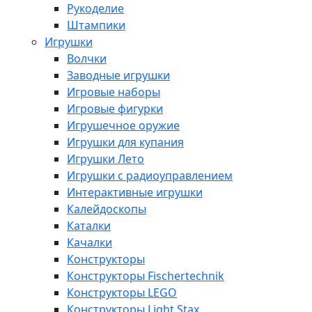
Рукоделие
Штампики
Игрушки
Волчки
Заводные игрушки
Игровые наборы
Игровые фигурки
Игрушечное оружие
Игрушки для купания
Игрушки Лето
Игрушки с радиоуправлением
Интерактивные игрушки
Калейдоскопы
Каталки
Качалки
Конструкторы
Конструкторы Fisсhertechnik
Конструкторы LEGO
Конструкторы Light Stax