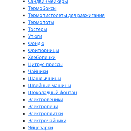
Сэндвичмейкеры
Термобоксы
Термопистолеты для разжигания
Термопоты
Тостеры
Утюги
Фондю
Фритюрницы
Хлебопечки
Цитрус-прессы
Чайники
Шашлычницы
Швейные машины
Шоколадный фонтан
Электровеники
Электропечи
Электроплитки
Электрочайники
Яйцеварки