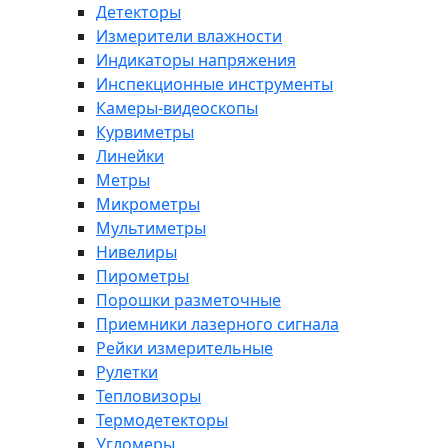
Детекторы
Измерители влажности
Индикаторы напряжения
Инспекционные инструменты
Камеры-видеоскопы
Курвиметры
Линейки
Метры
Микрометры
Мультиметры
Нивелиры
Пирометры
Порошки разметочные
Приемники лазерного сигнала
Рейки измерительные
Рулетки
Тепловизоры
Термодетекторы
Угломеры