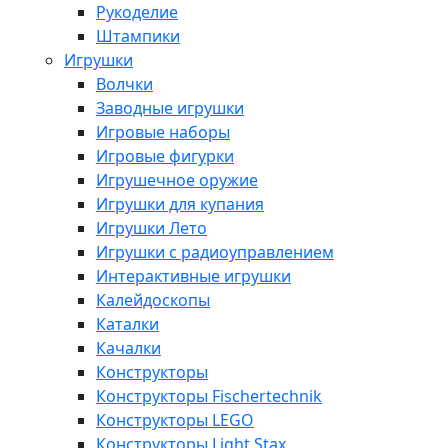
Рукоделие
Штампики
Игрушки
Волчки
Заводные игрушки
Игровые наборы
Игровые фигурки
Игрушечное оружие
Игрушки для купания
Игрушки Лето
Игрушки с радиоуправлением
Интерактивные игрушки
Калейдоскопы
Каталки
Качалки
Конструкторы
Конструкторы Fisсhertechnik
Конструкторы LEGO
Конструкторы Light Stax