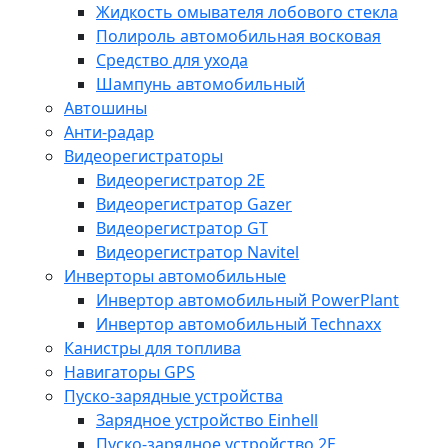
Жидкость омывателя лобового стекла
Полироль автомобильная восковая
Средство для ухода
Шампунь автомобильный
Автошины
Анти-радар
Видеорегистраторы
Видеорегистратор 2E
Видеорегистратор Gazer
Видеорегистратор GT
Видеорегистратор Navitel
Инверторы автомобильные
Инвертор автомобильный PowerPlant
Инвертор автомобильный Technaxx
Канистры для топлива
Навигаторы GPS
Пуско-зарядные устройства
Зарядное устройство Einhell
Пуско-зарядное устройство 2E