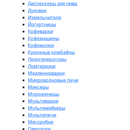
Диспенсеры для пива
Духовки
Измельчители
Йогуртницы
Кофеварки
Кофемашины
Кофемолки
Кухонные комбайны
Ледогенераторы
Ломтерезки
Медленноварки
Микроволновые печи
Миксеры
Мороженицы
Мультиварки
Мультимейкеры
Мультипечи
Мясорубки
Оверлоки