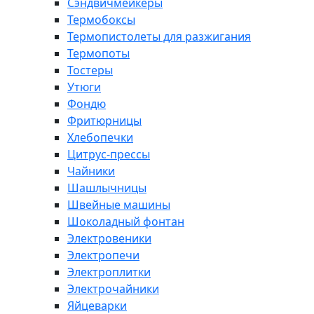
Сэндвичмейкеры
Термобоксы
Термопистолеты для разжигания
Термопоты
Тостеры
Утюги
Фондю
Фритюрницы
Хлебопечки
Цитрус-прессы
Чайники
Шашлычницы
Швейные машины
Шоколадный фонтан
Электровеники
Электропечи
Электроплитки
Электрочайники
Яйцеварки