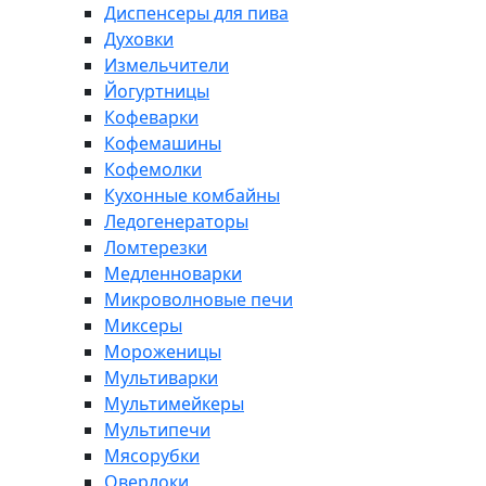
Диспенсеры для пива
Духовки
Измельчители
Йогуртницы
Кофеварки
Кофемашины
Кофемолки
Кухонные комбайны
Ледогенераторы
Ломтерезки
Медленноварки
Микроволновые печи
Миксеры
Мороженицы
Мультиварки
Мультимейкеры
Мультипечи
Мясорубки
Оверлоки