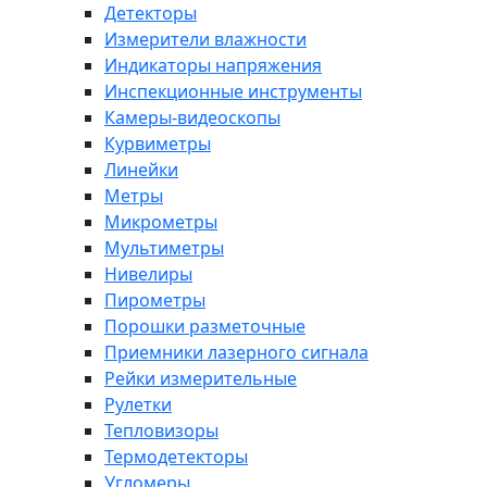
Детекторы
Измерители влажности
Индикаторы напряжения
Инспекционные инструменты
Камеры-видеоскопы
Курвиметры
Линейки
Метры
Микрометры
Мультиметры
Нивелиры
Пирометры
Порошки разметочные
Приемники лазерного сигнала
Рейки измерительные
Рулетки
Тепловизоры
Термодетекторы
Угломеры