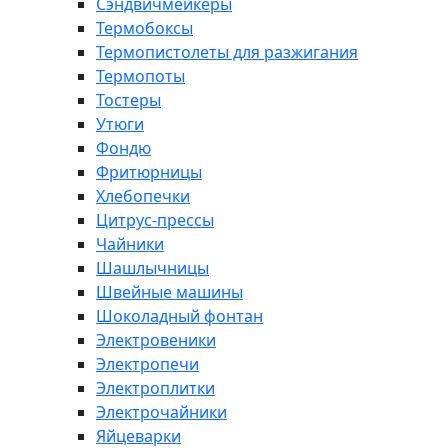
Сэндвичмейкеры
Термобоксы
Термопистолеты для разжигания
Термопоты
Тостеры
Утюги
Фондю
Фритюрницы
Хлебопечки
Цитрус-прессы
Чайники
Шашлычницы
Швейные машины
Шоколадный фонтан
Электровеники
Электропечи
Электроплитки
Электрочайники
Яйцеварки