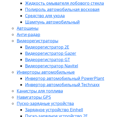
Жидкость омывателя лобового стекла
Полироль автомобильная восковая
Средство для ухода
Шампунь автомобильный
Автошины
Анти-радар
Видеорегистраторы
Видеорегистратор 2E
Видеорегистратор Gazer
Видеорегистратор GT
Видеорегистратор Navitel
Инверторы автомобильные
Инвертор автомобильный PowerPlant
Инвертор автомобильный Technaxx
Канистры для топлива
Навигаторы GPS
Пуско-зарядные устройства
Зарядное устройство Einhell
Пуско-зарядное устройство 2E