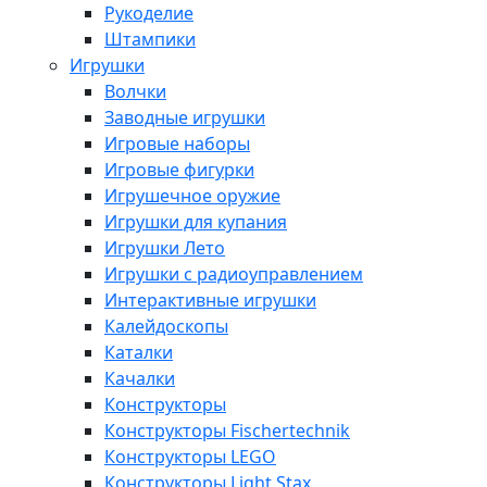
Рукоделие
Штампики
Игрушки
Волчки
Заводные игрушки
Игровые наборы
Игровые фигурки
Игрушечное оружие
Игрушки для купания
Игрушки Лето
Игрушки с радиоуправлением
Интерактивные игрушки
Калейдоскопы
Каталки
Качалки
Конструкторы
Конструкторы Fisсhertechnik
Конструкторы LEGO
Конструкторы Light Stax