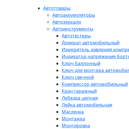
Автотовары
Автоаккумуляторы
Автозеркало
Автоинструменты
Автотестеры
Домкрат автомобильный
Измеритель давления компр
Индикатор напряжения борт
Ключ баллонный
Ключ для монтажа автомоби
Ключ свечной
Компрессор автомобильный
Кран гаражный
Лебедка цепная
Лейка автомобильная
Масленка
Монтажка
Монтировка