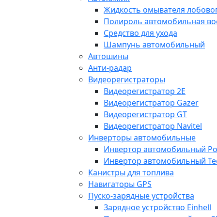
Жидкость омывателя лобовог
Полироль автомобильная во
Средство для ухода
Шампунь автомобильный
Автошины
Анти-радар
Видеорегистраторы
Видеорегистратор 2E
Видеорегистратор Gazer
Видеорегистратор GT
Видеорегистратор Navitel
Инверторы автомобильные
Инвертор автомобильный Po
Инвертор автомобильный Te
Канистры для топлива
Навигаторы GPS
Пуско-зарядные устройства
Зарядное устройство Einhell