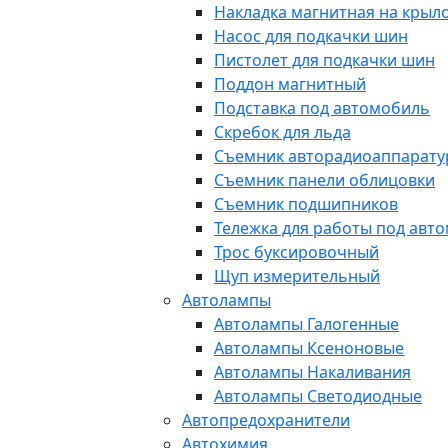
Накладка магнитная на крыл
Насос для подкачки шин
Пистолет для подкачки шин
Поддон магнитный
Подставка под автомобиль
Скребок для льда
Съемник авторадиоаппарат
Съемник панели облицовки
Съемник подшипников
Тележка для работы под авт
Трос буксировочный
Щуп измерительный
Автолампы
Автолампы Галогенные
Автолампы Ксеноновые
Автолампы Накаливания
Автолампы Светодиодные
Автопредохранители
Автохимия