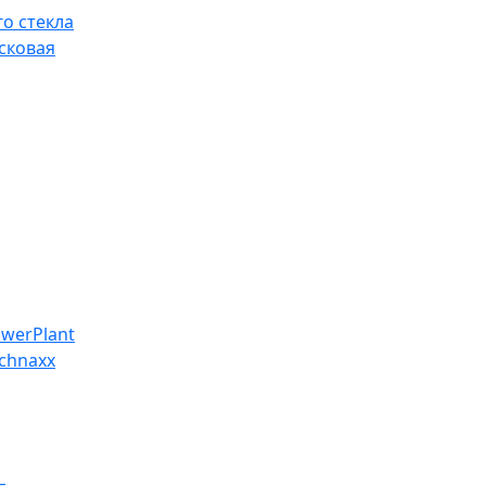
о стекла
сковая
werPlant
chnaxx