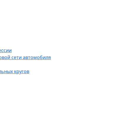
ессии
овой сети автомобиля
льных кругов