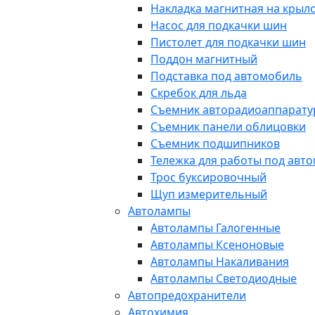
Накладка магнитная на крыл
Насос для подкачки шин
Пистолет для подкачки шин
Поддон магнитный
Подставка под автомобиль
Скребок для льда
Съемник авторадиоаппарат
Съемник панели облицовки
Съемник подшипников
Тележка для работы под авт
Трос буксировочный
Щуп измерительный
Автолампы
Автолампы Галогенные
Автолампы Ксеноновые
Автолампы Накаливания
Автолампы Светодиодные
Автопредохранители
Автохимия