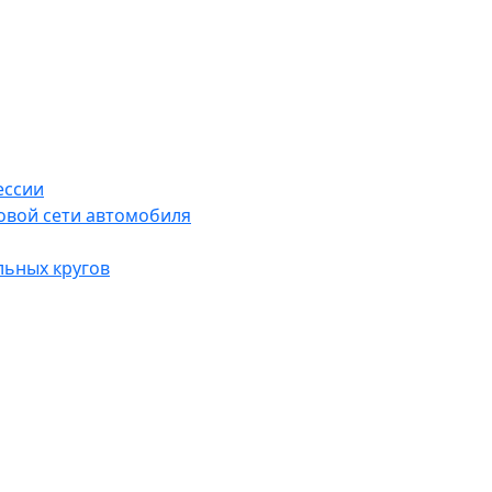
ессии
овой сети автомобиля
льных кругов