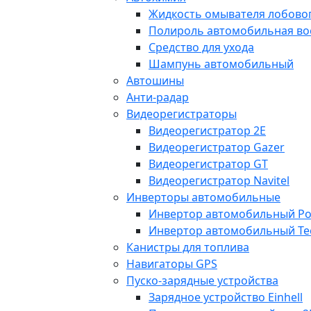
Жидкость омывателя лобовог
Полироль автомобильная во
Средство для ухода
Шампунь автомобильный
Автошины
Анти-радар
Видеорегистраторы
Видеорегистратор 2E
Видеорегистратор Gazer
Видеорегистратор GT
Видеорегистратор Navitel
Инверторы автомобильные
Инвертор автомобильный Po
Инвертор автомобильный Te
Канистры для топлива
Навигаторы GPS
Пуско-зарядные устройства
Зарядное устройство Einhell