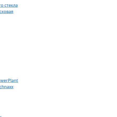
о стекла
сковая
werPlant
chnaxx