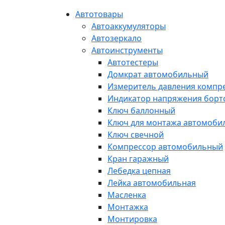
Автотовары
Автоаккумуляторы
Автозеркало
Автоинструменты
Автотестеры
Домкрат автомобильный
Измеритель давления компр
Индикатор напряжения борт
Ключ баллонный
Ключ для монтажа автомоби
Ключ свечной
Компрессор автомобильный
Кран гаражный
Лебедка цепная
Лейка автомобильная
Масленка
Монтажка
Монтировка