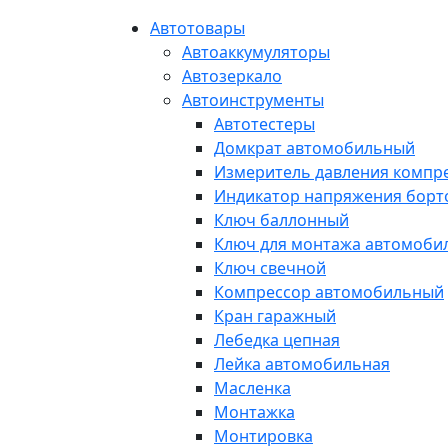
Автотовары
Автоаккумуляторы
Автозеркало
Автоинструменты
Автотестеры
Домкрат автомобильный
Измеритель давления компр
Индикатор напряжения борт
Ключ баллонный
Ключ для монтажа автомоби
Ключ свечной
Компрессор автомобильный
Кран гаражный
Лебедка цепная
Лейка автомобильная
Масленка
Монтажка
Монтировка