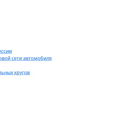
ессии
овой сети автомобиля
льных кругов