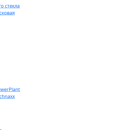
о стекла
сковая
werPlant
chnaxx