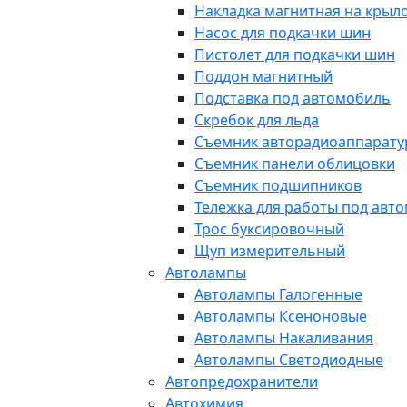
Накладка магнитная на крыл
Насос для подкачки шин
Пистолет для подкачки шин
Поддон магнитный
Подставка под автомобиль
Скребок для льда
Съемник авторадиоаппарат
Съемник панели облицовки
Съемник подшипников
Тележка для работы под авт
Трос буксировочный
Щуп измерительный
Автолампы
Автолампы Галогенные
Автолампы Ксеноновые
Автолампы Накаливания
Автолампы Светодиодные
Автопредохранители
Автохимия