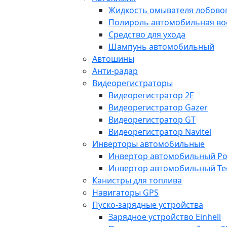
Жидкость омывателя лобовог
Полироль автомобильная во
Средство для ухода
Шампунь автомобильный
Автошины
Анти-радар
Видеорегистраторы
Видеорегистратор 2E
Видеорегистратор Gazer
Видеорегистратор GT
Видеорегистратор Navitel
Инверторы автомобильные
Инвертор автомобильный Po
Инвертор автомобильный Te
Канистры для топлива
Навигаторы GPS
Пуско-зарядные устройства
Зарядное устройство Einhell