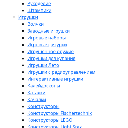
Рукоделие
Штампики
Игрушки
Волчки
Заводные игрушки
Игровые наборы
Игровые фигурки
Игрушечное оружие
Игрушки для купания
Игрушки Лето
Игрушки с радиоуправлением
Интерактивные игрушки
Калейдоскопы
Каталки
Качалки
Конструкторы
Конструкторы Fisсhertechnik
Конструкторы LEGO
Конструкторы Light Stax