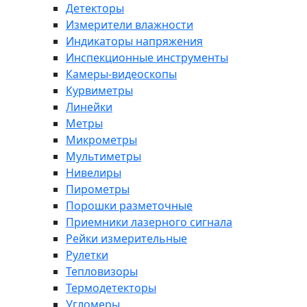
Детекторы
Измерители влажности
Индикаторы напряжения
Инспекционные инструменты
Камеры-видеоскопы
Курвиметры
Линейки
Метры
Микрометры
Мультиметры
Нивелиры
Пирометры
Порошки разметочные
Приемники лазерного сигнала
Рейки измерительные
Рулетки
Тепловизоры
Термодетекторы
Угломеры