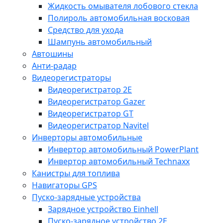
Жидкость омывателя лобового стекла
Полироль автомобильная восковая
Средство для ухода
Шампунь автомобильный
Автошины
Анти-радар
Видеорегистраторы
Видеорегистратор 2E
Видеорегистратор Gazer
Видеорегистратор GT
Видеорегистратор Navitel
Инверторы автомобильные
Инвертор автомобильный PowerPlant
Инвертор автомобильный Technaxx
Канистры для топлива
Навигаторы GPS
Пуско-зарядные устройства
Зарядное устройство Einhell
Пуско-зарядное устройство 2E