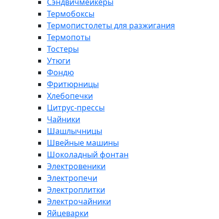
Сэндвичмейкеры
Термобоксы
Термопистолеты для разжигания
Термопоты
Тостеры
Утюги
Фондю
Фритюрницы
Хлебопечки
Цитрус-прессы
Чайники
Шашлычницы
Швейные машины
Шоколадный фонтан
Электровеники
Электропечи
Электроплитки
Электрочайники
Яйцеварки