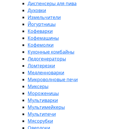
Диспенсеры для пива
Духовки
Измельчители
Йогуртницы
Кофеварки
Кофемашины
Кофемолки
Кухонные комбайны
Ледогенераторы
Ломтерезки
Медленноварки
Микроволновые печи
Миксеры
Мороженицы
Мультиварки
Мультимейкеры
Мультипечи
Мясорубки
Оверлоки