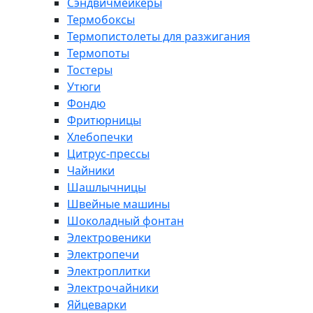
Сэндвичмейкеры
Термобоксы
Термопистолеты для разжигания
Термопоты
Тостеры
Утюги
Фондю
Фритюрницы
Хлебопечки
Цитрус-прессы
Чайники
Шашлычницы
Швейные машины
Шоколадный фонтан
Электровеники
Электропечи
Электроплитки
Электрочайники
Яйцеварки