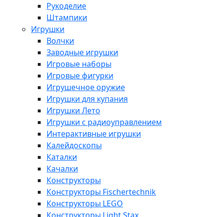
Рукоделие
Штампики
Игрушки
Волчки
Заводные игрушки
Игровые наборы
Игровые фигурки
Игрушечное оружие
Игрушки для купания
Игрушки Лето
Игрушки с радиоуправлением
Интерактивные игрушки
Калейдоскопы
Каталки
Качалки
Конструкторы
Конструкторы Fisсhertechnik
Конструкторы LEGO
Конструкторы Light Stax