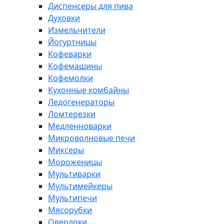
Диспенсеры для пива
Духовки
Измельчители
Йогуртницы
Кофеварки
Кофемашины
Кофемолки
Кухонные комбайны
Ледогенераторы
Ломтерезки
Медленноварки
Микроволновые печи
Миксеры
Мороженицы
Мультиварки
Мультимейкеры
Мультипечи
Мясорубки
Оверлоки