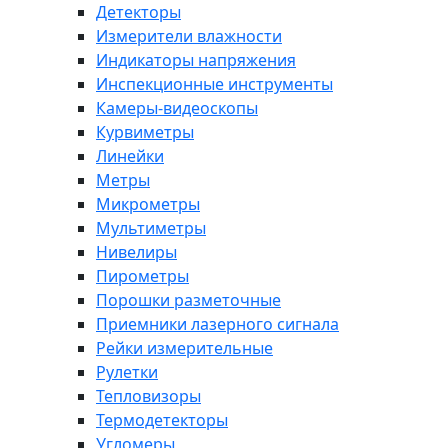
Детекторы
Измерители влажности
Индикаторы напряжения
Инспекционные инструменты
Камеры-видеоскопы
Курвиметры
Линейки
Метры
Микрометры
Мультиметры
Нивелиры
Пирометры
Порошки разметочные
Приемники лазерного сигнала
Рейки измерительные
Рулетки
Тепловизоры
Термодетекторы
Угломеры