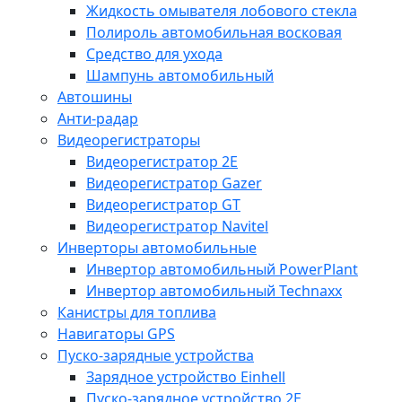
Жидкость омывателя лобового стекла
Полироль автомобильная восковая
Средство для ухода
Шампунь автомобильный
Автошины
Анти-радар
Видеорегистраторы
Видеорегистратор 2E
Видеорегистратор Gazer
Видеорегистратор GT
Видеорегистратор Navitel
Инверторы автомобильные
Инвертор автомобильный PowerPlant
Инвертор автомобильный Technaxx
Канистры для топлива
Навигаторы GPS
Пуско-зарядные устройства
Зарядное устройство Einhell
Пуско-зарядное устройство 2E