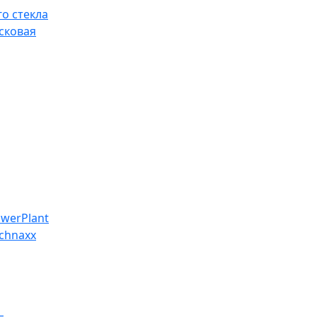
о стекла
сковая
werPlant
chnaxx