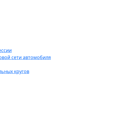
ессии
овой сети автомобиля
льных кругов