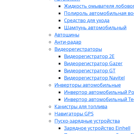
Жидкость омывателя лобовог
Полироль автомобильная во
Средство для ухода
Шампунь автомобильный
Автошины
Анти-радар
Видеорегистраторы
Видеорегистратор 2E
Видеорегистратор Gazer
Видеорегистратор GT
Видеорегистратор Navitel
Инверторы автомобильные
Инвертор автомобильный Po
Инвертор автомобильный Te
Канистры для топлива
Навигаторы GPS
Пуско-зарядные устройства
Зарядное устройство Einhell