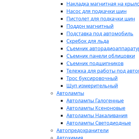
Накладка магнитная на крыл
Насос для подкачки шин
Пистолет для подкачки шин
Поддон магнитный
Подставка под автомобиль
Скребок для льда
Съемник авторадиоаппарат
Съемник панели облицовки
Съемник подшипников
Тележка для работы под авт
Трос буксировочный
Щуп измерительный
Автолампы
Автолампы Галогенные
Автолампы Ксеноновые
Автолампы Накаливания
Автолампы Светодиодные
Автопредохранители
Автохимия