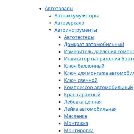
Автотовары
Автоаккумуляторы
Автозеркало
Автоинструменты
Автотестеры
Домкрат автомобильный
Измеритель давления компр
Индикатор напряжения борт
Ключ баллонный
Ключ для монтажа автомоби
Ключ свечной
Компрессор автомобильный
Кран гаражный
Лебедка цепная
Лейка автомобильная
Масленка
Монтажка
Монтировка