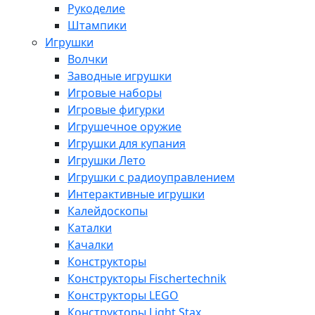
Рукоделие
Штампики
Игрушки
Волчки
Заводные игрушки
Игровые наборы
Игровые фигурки
Игрушечное оружие
Игрушки для купания
Игрушки Лето
Игрушки с радиоуправлением
Интерактивные игрушки
Калейдоскопы
Каталки
Качалки
Конструкторы
Конструкторы Fisсhertechnik
Конструкторы LEGO
Конструкторы Light Stax