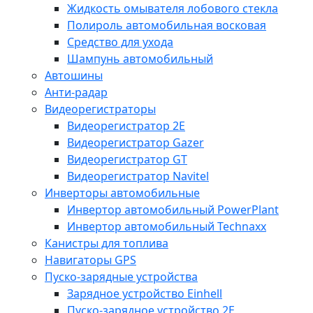
Жидкость омывателя лобового стекла
Полироль автомобильная восковая
Средство для ухода
Шампунь автомобильный
Автошины
Анти-радар
Видеорегистраторы
Видеорегистратор 2E
Видеорегистратор Gazer
Видеорегистратор GT
Видеорегистратор Navitel
Инверторы автомобильные
Инвертор автомобильный PowerPlant
Инвертор автомобильный Technaxx
Канистры для топлива
Навигаторы GPS
Пуско-зарядные устройства
Зарядное устройство Einhell
Пуско-зарядное устройство 2E