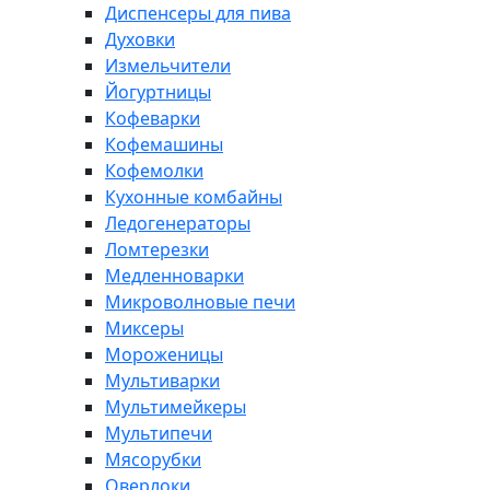
Диспенсеры для пива
Духовки
Измельчители
Йогуртницы
Кофеварки
Кофемашины
Кофемолки
Кухонные комбайны
Ледогенераторы
Ломтерезки
Медленноварки
Микроволновые печи
Миксеры
Мороженицы
Мультиварки
Мультимейкеры
Мультипечи
Мясорубки
Оверлоки