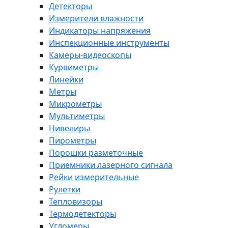
Детекторы
Измерители влажности
Индикаторы напряжения
Инспекционные инструменты
Камеры-видеоскопы
Курвиметры
Линейки
Метры
Микрометры
Мультиметры
Нивелиры
Пирометры
Порошки разметочные
Приемники лазерного сигнала
Рейки измерительные
Рулетки
Тепловизоры
Термодетекторы
Угломеры