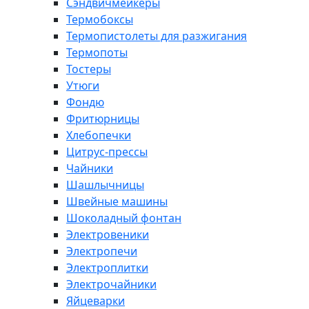
Сэндвичмейкеры
Термобоксы
Термопистолеты для разжигания
Термопоты
Тостеры
Утюги
Фондю
Фритюрницы
Хлебопечки
Цитрус-прессы
Чайники
Шашлычницы
Швейные машины
Шоколадный фонтан
Электровеники
Электропечи
Электроплитки
Электрочайники
Яйцеварки