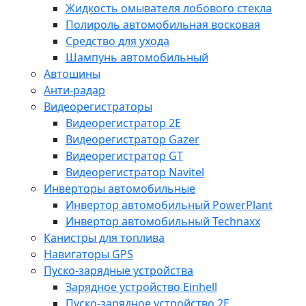
Жидкость омывателя лобового стекла
Полироль автомобильная восковая
Средство для ухода
Шампунь автомобильный
Автошины
Анти-радар
Видеорегистраторы
Видеорегистратор 2E
Видеорегистратор Gazer
Видеорегистратор GT
Видеорегистратор Navitel
Инверторы автомобильные
Инвертор автомобильный PowerPlant
Инвертор автомобильный Technaxx
Канистры для топлива
Навигаторы GPS
Пуско-зарядные устройства
Зарядное устройство Einhell
Пуско-зарядное устройство 2E