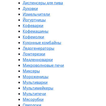
Диспенсеры для пива
Духовки
Измельчители
Йогуртницы
Кофеварки
Кофемашины
Кофемолки
Кухонные комбайны
Ледогенераторы
Ломтерезки
Медленноварки
Микроволновые печи
Миксеры
Мороженицы
Мультиварки
Мультимейкеры
Мультипечи
Мясорубки
Оверлоки