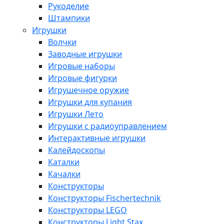
Рукоделие
Штампики
Игрушки
Волчки
Заводные игрушки
Игровые наборы
Игровые фигурки
Игрушечное оружие
Игрушки для купания
Игрушки Лето
Игрушки с радиоуправлением
Интерактивные игрушки
Калейдоскопы
Каталки
Качалки
Конструкторы
Конструкторы Fisсhertechnik
Конструкторы LEGO
Конструкторы Light Stax