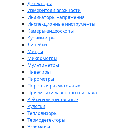
Детекторы
Измерители влажности
Индикаторы напряжения
Инспекционные инструменты
Камеры-видеоскопы
Курвиметры
Линейки
Метры
Микрометры
Мультиметры
Нивелиры
Пирометры
Порошки разметочные
Приемники лазерного сигнала
Рейки измерительные
Рулетки
Тепловизоры
Термодетекторы
Угломеры