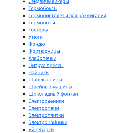
Сэндвичмейкеры
Термобоксы
Термопистолеты для разжигания
Термопоты
Тостеры
Утюги
Фондю
Фритюрницы
Хлебопечки
Цитрус-прессы
Чайники
Шашлычницы
Швейные машины
Шоколадный фонтан
Электровеники
Электропечи
Электроплитки
Электрочайники
Яйцеварки