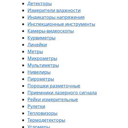
Детекторы
Измерители влажности
Индикаторы напряжения
Инспекционные инструменты
Камеры-видеоскопы
Курвиметры
Линейки
Метры
Микрометры
Мультиметры
Нивелиры
Пирометры
Порошки разметочные
Приемники лазерного сигнала
Рейки измерительные
Рулетки
Тепловизоры
Термодетекторы
Угломеры