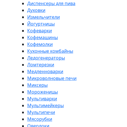
Диспенсеры для пива
Духовки
Измельчители
Йогуртницы
Кофеварки
Кофемашины
Кофемолки
Кухонные комбайны
Ледогенераторы
Ломтерезки
Медленноварки
Микроволновые печи
Миксеры
Мороженицы
Мультиварки
Мультимейкеры
Мультипечи
Мясорубки
Оверлоки