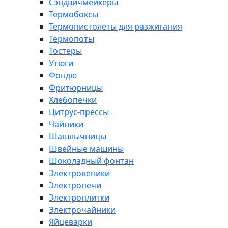
Сэндвичмейкеры
Термобоксы
Термопистолеты для разжигания
Термопоты
Тостеры
Утюги
Фондю
Фритюрницы
Хлебопечки
Цитрус-прессы
Чайники
Шашлычницы
Швейные машины
Шоколадный фонтан
Электровеники
Электропечи
Электроплитки
Электрочайники
Яйцеварки