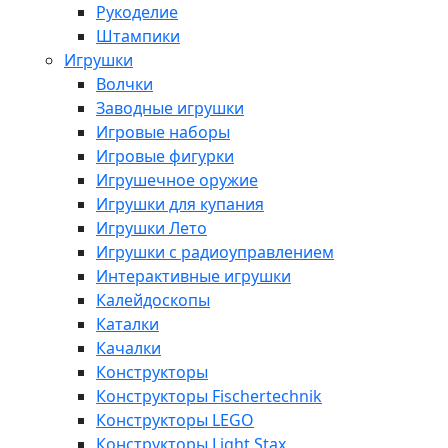
Рукоделие
Штампики
Игрушки
Волчки
Заводные игрушки
Игровые наборы
Игровые фигурки
Игрушечное оружие
Игрушки для купания
Игрушки Лето
Игрушки с радиоуправлением
Интерактивные игрушки
Калейдоскопы
Каталки
Качалки
Конструкторы
Конструкторы Fisсhertechnik
Конструкторы LEGO
Конструкторы Light Stax