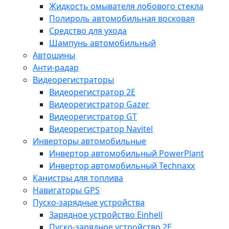
Жидкость омывателя лобового стекла
Полироль автомобильная восковая
Средство для ухода
Шампунь автомобильный
Автошины
Анти-радар
Видеорегистраторы
Видеорегистратор 2E
Видеорегистратор Gazer
Видеорегистратор GT
Видеорегистратор Navitel
Инверторы автомобильные
Инвертор автомобильный PowerPlant
Инвертор автомобильный Technaxx
Канистры для топлива
Навигаторы GPS
Пуско-зарядные устройства
Зарядное устройство Einhell
Пуско-зарядное устройство 2E