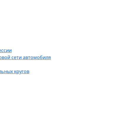
ессии
овой сети автомобиля
льных кругов