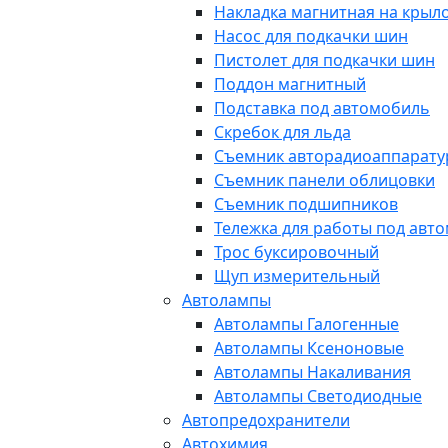
Накладка магнитная на крыл
Насос для подкачки шин
Пистолет для подкачки шин
Поддон магнитный
Подставка под автомобиль
Скребок для льда
Съемник авторадиоаппарат
Съемник панели облицовки
Съемник подшипников
Тележка для работы под авт
Трос буксировочный
Щуп измерительный
Автолампы
Автолампы Галогенные
Автолампы Ксеноновые
Автолампы Накаливания
Автолампы Светодиодные
Автопредохранители
Автохимия