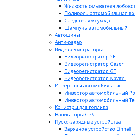
Жидкость омывателя лобовог
Полироль автомобильная во
Средство для ухода
Шампунь автомобильный
Автошины
Анти-радар
Видеорегистраторы
Видеорегистратор 2E
Видеорегистратор Gazer
Видеорегистратор GT
Видеорегистратор Navitel
Инверторы автомобильные
Инвертор автомобильный Po
Инвертор автомобильный Te
Канистры для топлива
Навигаторы GPS
Пуско-зарядные устройства
Зарядное устройство Einhell