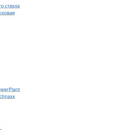
о стекла
сковая
werPlant
chnaxx