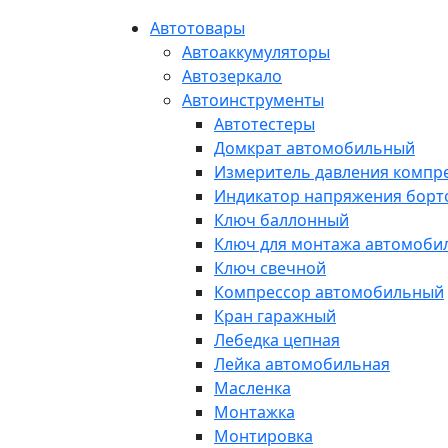
Автотовары
Автоаккумуляторы
Автозеркало
Автоинструменты
Автотестеры
Домкрат автомобильный
Измеритель давления компр
Индикатор напряжения борт
Ключ баллонный
Ключ для монтажа автомоби
Ключ свечной
Компрессор автомобильный
Кран гаражный
Лебедка цепная
Лейка автомобильная
Масленка
Монтажка
Монтировка