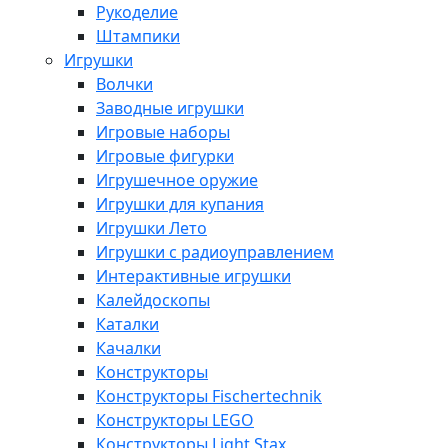
Рукоделие
Штампики
Игрушки
Волчки
Заводные игрушки
Игровые наборы
Игровые фигурки
Игрушечное оружие
Игрушки для купания
Игрушки Лето
Игрушки с радиоуправлением
Интерактивные игрушки
Калейдоскопы
Каталки
Качалки
Конструкторы
Конструкторы Fisсhertechnik
Конструкторы LEGO
Конструкторы Light Stax