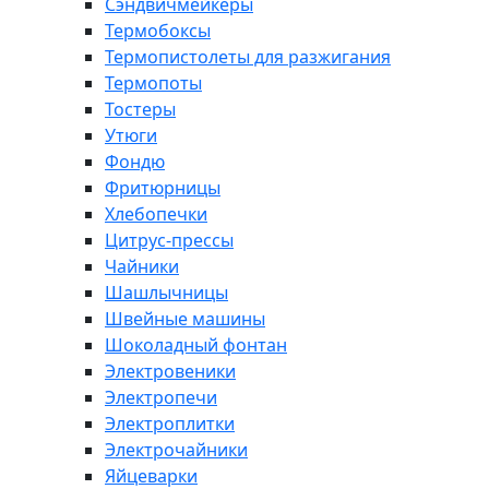
Сэндвичмейкеры
Термобоксы
Термопистолеты для разжигания
Термопоты
Тостеры
Утюги
Фондю
Фритюрницы
Хлебопечки
Цитрус-прессы
Чайники
Шашлычницы
Швейные машины
Шоколадный фонтан
Электровеники
Электропечи
Электроплитки
Электрочайники
Яйцеварки