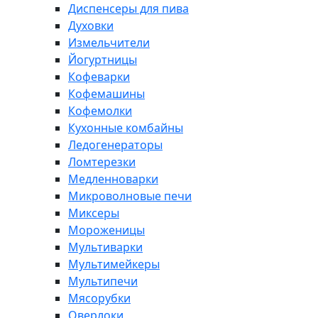
Диспенсеры для пива
Духовки
Измельчители
Йогуртницы
Кофеварки
Кофемашины
Кофемолки
Кухонные комбайны
Ледогенераторы
Ломтерезки
Медленноварки
Микроволновые печи
Миксеры
Мороженицы
Мультиварки
Мультимейкеры
Мультипечи
Мясорубки
Оверлоки