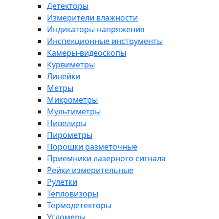
Детекторы
Измерители влажности
Индикаторы напряжения
Инспекционные инструменты
Камеры-видеоскопы
Курвиметры
Линейки
Метры
Микрометры
Мультиметры
Нивелиры
Пирометры
Порошки разметочные
Приемники лазерного сигнала
Рейки измерительные
Рулетки
Тепловизоры
Термодетекторы
Угломеры