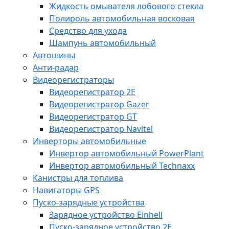
Жидкость омывателя лобового стекла
Полироль автомобильная восковая
Средство для ухода
Шампунь автомобильный
Автошины
Анти-радар
Видеорегистраторы
Видеорегистратор 2E
Видеорегистратор Gazer
Видеорегистратор GT
Видеорегистратор Navitel
Инверторы автомобильные
Инвертор автомобильный PowerPlant
Инвертор автомобильный Technaxx
Канистры для топлива
Навигаторы GPS
Пуско-зарядные устройства
Зарядное устройство Einhell
Пуско-зарядное устройство 2E