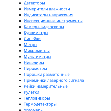
Детекторы
Измерители влажности
Индикаторы напряжения
Инспекционные инструменты
Камеры-видеоскопы
Курвиметры
Линейки
Метры
Микрометры
Мультиметры
Нивелиры
Пирометры
Порошки разметочные
Приемники лазерного сигнала
Рейки измерительные
Рулетки
Тепловизоры
Термодетекторы
Угломеры