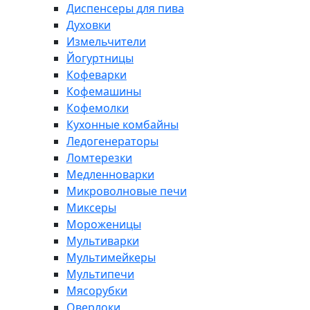
Диспенсеры для пива
Духовки
Измельчители
Йогуртницы
Кофеварки
Кофемашины
Кофемолки
Кухонные комбайны
Ледогенераторы
Ломтерезки
Медленноварки
Микроволновые печи
Миксеры
Мороженицы
Мультиварки
Мультимейкеры
Мультипечи
Мясорубки
Оверлоки