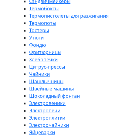
Сэндвичмейкеры
Термобоксы
Термопистолеты для разжигания
Термопоты
Тостеры
Утюги
Фондю
Фритюрницы
Хлебопечки
Цитрус-прессы
Чайники
Шашлычницы
Швейные машины
Шоколадный фонтан
Электровеники
Электропечи
Электроплитки
Электрочайники
Яйцеварки