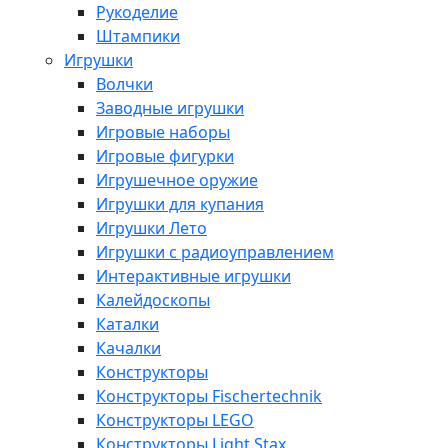
Рукоделие
Штампики
Игрушки
Волчки
Заводные игрушки
Игровые наборы
Игровые фигурки
Игрушечное оружие
Игрушки для купания
Игрушки Лето
Игрушки с радиоуправлением
Интерактивные игрушки
Калейдоскопы
Каталки
Качалки
Конструкторы
Конструкторы Fisсhertechnik
Конструкторы LEGO
Конструкторы Light Stax