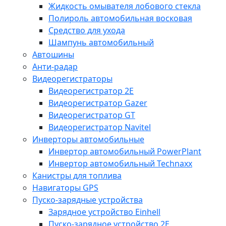
Жидкость омывателя лобового стекла
Полироль автомобильная восковая
Средство для ухода
Шампунь автомобильный
Автошины
Анти-радар
Видеорегистраторы
Видеорегистратор 2E
Видеорегистратор Gazer
Видеорегистратор GT
Видеорегистратор Navitel
Инверторы автомобильные
Инвертор автомобильный PowerPlant
Инвертор автомобильный Technaxx
Канистры для топлива
Навигаторы GPS
Пуско-зарядные устройства
Зарядное устройство Einhell
Пуско-зарядное устройство 2E