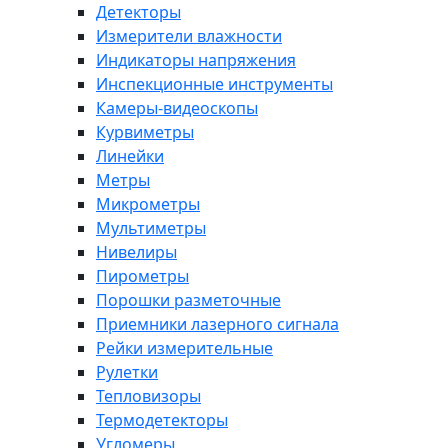
Детекторы
Измерители влажности
Индикаторы напряжения
Инспекционные инструменты
Камеры-видеоскопы
Курвиметры
Линейки
Метры
Микрометры
Мультиметры
Нивелиры
Пирометры
Порошки разметочные
Приемники лазерного сигнала
Рейки измерительные
Рулетки
Тепловизоры
Термодетекторы
Угломеры