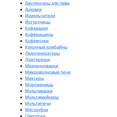
Диспенсеры для пива
Духовки
Измельчители
Йогуртницы
Кофеварки
Кофемашины
Кофемолки
Кухонные комбайны
Ледогенераторы
Ломтерезки
Медленноварки
Микроволновые печи
Миксеры
Мороженицы
Мультиварки
Мультимейкеры
Мультипечи
Мясорубки
Оверлоки