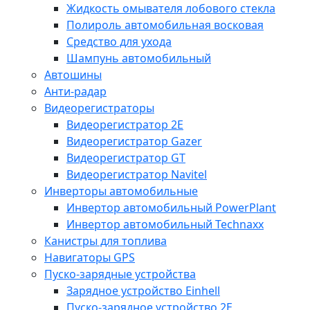
Жидкость омывателя лобового стекла
Полироль автомобильная восковая
Средство для ухода
Шампунь автомобильный
Автошины
Анти-радар
Видеорегистраторы
Видеорегистратор 2E
Видеорегистратор Gazer
Видеорегистратор GT
Видеорегистратор Navitel
Инверторы автомобильные
Инвертор автомобильный PowerPlant
Инвертор автомобильный Technaxx
Канистры для топлива
Навигаторы GPS
Пуско-зарядные устройства
Зарядное устройство Einhell
Пуско-зарядное устройство 2E