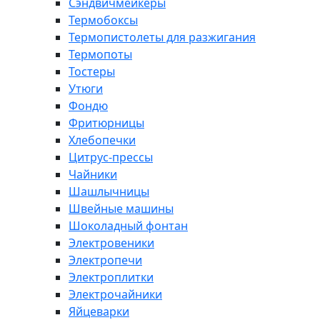
Сэндвичмейкеры
Термобоксы
Термопистолеты для разжигания
Термопоты
Тостеры
Утюги
Фондю
Фритюрницы
Хлебопечки
Цитрус-прессы
Чайники
Шашлычницы
Швейные машины
Шоколадный фонтан
Электровеники
Электропечи
Электроплитки
Электрочайники
Яйцеварки