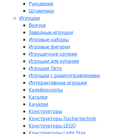
Рукоделие
Штампики
Игрушки
Волчки
Заводные игрушки
Игровые наборы
Игровые фигурки
Игрушечное оружие
Игрушки для купания
Игрушки Лето
Игрушки с радиоуправлением
Интерактивные игрушки
Калейдоскопы
Каталки
Качалки
Конструкторы
Конструкторы Fisсhertechnik
Конструкторы LEGO
Конструкторы Light Stax