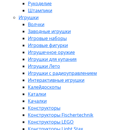
Рукоделие
Штампики
Игрушки
Волчки
Заводные игрушки
Игровые наборы
Игровые фигурки
Игрушечное оружие
Игрушки для купания
Игрушки Лето
Игрушки с радиоуправлением
Интерактивные игрушки
Калейдоскопы
Каталки
Качалки
Конструкторы
Конструкторы Fisсhertechnik
Конструкторы LEGO
Конструкторы Light Stax