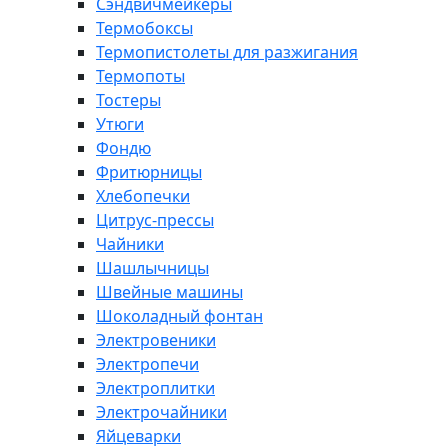
Сэндвичмейкеры
Термобоксы
Термопистолеты для разжигания
Термопоты
Тостеры
Утюги
Фондю
Фритюрницы
Хлебопечки
Цитрус-прессы
Чайники
Шашлычницы
Швейные машины
Шоколадный фонтан
Электровеники
Электропечи
Электроплитки
Электрочайники
Яйцеварки