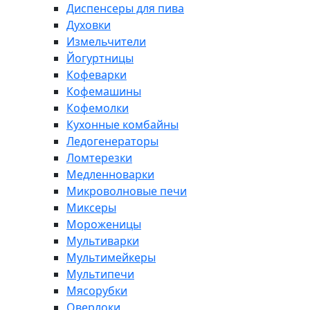
Диспенсеры для пива
Духовки
Измельчители
Йогуртницы
Кофеварки
Кофемашины
Кофемолки
Кухонные комбайны
Ледогенераторы
Ломтерезки
Медленноварки
Микроволновые печи
Миксеры
Мороженицы
Мультиварки
Мультимейкеры
Мультипечи
Мясорубки
Оверлоки