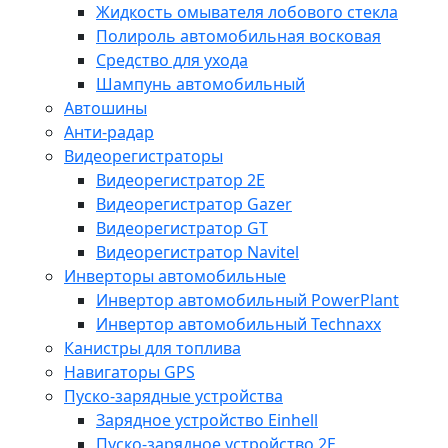
Жидкость омывателя лобового стекла
Полироль автомобильная восковая
Средство для ухода
Шампунь автомобильный
Автошины
Анти-радар
Видеорегистраторы
Видеорегистратор 2E
Видеорегистратор Gazer
Видеорегистратор GT
Видеорегистратор Navitel
Инверторы автомобильные
Инвертор автомобильный PowerPlant
Инвертор автомобильный Technaxx
Канистры для топлива
Навигаторы GPS
Пуско-зарядные устройства
Зарядное устройство Einhell
Пуско-зарядное устройство 2E