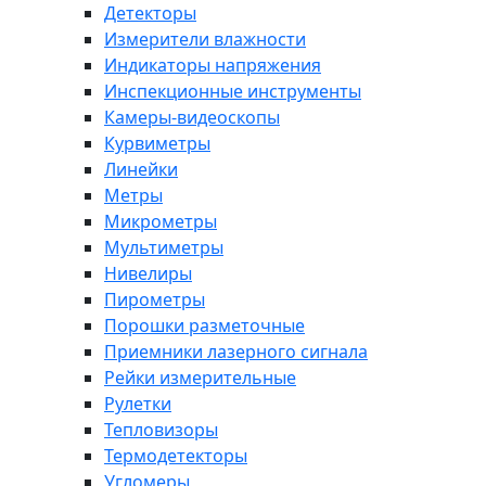
Детекторы
Измерители влажности
Индикаторы напряжения
Инспекционные инструменты
Камеры-видеоскопы
Курвиметры
Линейки
Метры
Микрометры
Мультиметры
Нивелиры
Пирометры
Порошки разметочные
Приемники лазерного сигнала
Рейки измерительные
Рулетки
Тепловизоры
Термодетекторы
Угломеры