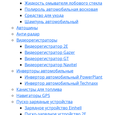
Жидкость омывателя лобового стекла
Полироль автомобильная восковая
Средство для ухода
Шампунь автомобильный
Автошины
Анти-радар
Видеорегистраторы
Видеорегистратор 2E
Видеорегистратор Gazer
Видеорегистратор GT
Видеорегистратор Navitel
Инверторы автомобильные
Инвертор автомобильный PowerPlant
Инвертор автомобильный Technaxx
Канистры для топлива
Навигаторы GPS
Пуско-зарядные устройства
Зарядное устройство Einhell
Пуско-зарядное устройство 2E