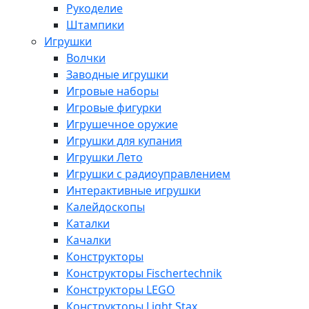
Рукоделие
Штампики
Игрушки
Волчки
Заводные игрушки
Игровые наборы
Игровые фигурки
Игрушечное оружие
Игрушки для купания
Игрушки Лето
Игрушки с радиоуправлением
Интерактивные игрушки
Калейдоскопы
Каталки
Качалки
Конструкторы
Конструкторы Fisсhertechnik
Конструкторы LEGO
Конструкторы Light Stax