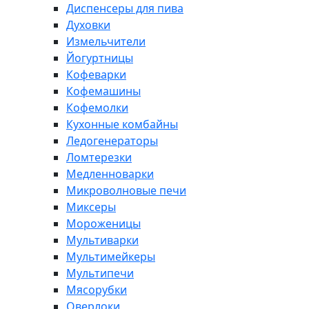
Диспенсеры для пива
Духовки
Измельчители
Йогуртницы
Кофеварки
Кофемашины
Кофемолки
Кухонные комбайны
Ледогенераторы
Ломтерезки
Медленноварки
Микроволновые печи
Миксеры
Мороженицы
Мультиварки
Мультимейкеры
Мультипечи
Мясорубки
Оверлоки