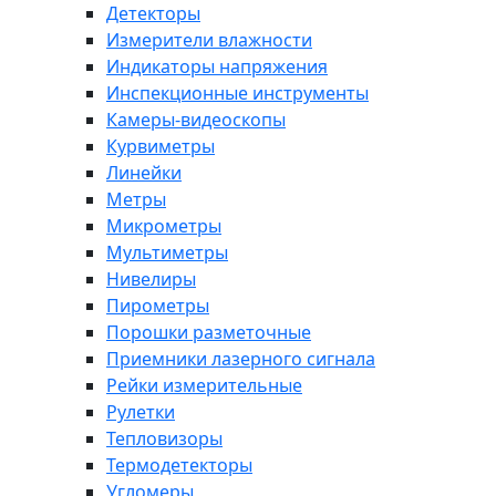
Детекторы
Измерители влажности
Индикаторы напряжения
Инспекционные инструменты
Камеры-видеоскопы
Курвиметры
Линейки
Метры
Микрометры
Мультиметры
Нивелиры
Пирометры
Порошки разметочные
Приемники лазерного сигнала
Рейки измерительные
Рулетки
Тепловизоры
Термодетекторы
Угломеры