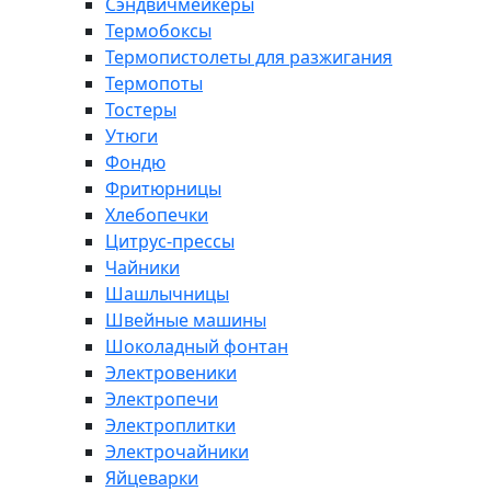
Сэндвичмейкеры
Термобоксы
Термопистолеты для разжигания
Термопоты
Тостеры
Утюги
Фондю
Фритюрницы
Хлебопечки
Цитрус-прессы
Чайники
Шашлычницы
Швейные машины
Шоколадный фонтан
Электровеники
Электропечи
Электроплитки
Электрочайники
Яйцеварки