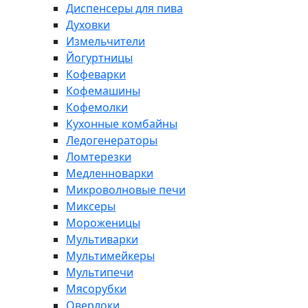
Диспенсеры для пива
Духовки
Измельчители
Йогуртницы
Кофеварки
Кофемашины
Кофемолки
Кухонные комбайны
Ледогенераторы
Ломтерезки
Медленноварки
Микроволновые печи
Миксеры
Мороженицы
Мультиварки
Мультимейкеры
Мультипечи
Мясорубки
Оверлоки