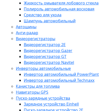
Жидкость омывателя лобового стекла
Полироль автомобильная восковая
Средство для ухода
Шампунь автомобильный
Автошины
Анти-радар
Видеорегистраторы
Видеорегистратор 2E
Видеорегистратор Gazer
Видеорегистратор GT
Видеорегистратор Navitel
Инверторы автомобильные
Инвертор автомобильный PowerPlant
Инвертор автомобильный Technaxx
Канистры для топлива
Навигаторы GPS
Пуско-зарядные устройства
Зарядное устройство Einhell
Пуско-зарядное устройство 2E