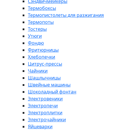
Сэндвичмейкеры
Термобоксы
Термопистолеты для разжигания
Термопоты
Тостеры
Утюги
Фондю
Фритюрницы
Хлебопечки
Цитрус-прессы
Чайники
Шашлычницы
Швейные машины
Шоколадный фонтан
Электровеники
Электропечи
Электроплитки
Электрочайники
Яйцеварки