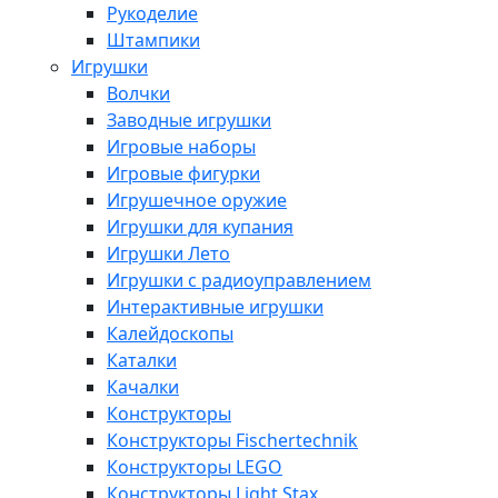
Рукоделие
Штампики
Игрушки
Волчки
Заводные игрушки
Игровые наборы
Игровые фигурки
Игрушечное оружие
Игрушки для купания
Игрушки Лето
Игрушки с радиоуправлением
Интерактивные игрушки
Калейдоскопы
Каталки
Качалки
Конструкторы
Конструкторы Fisсhertechnik
Конструкторы LEGO
Конструкторы Light Stax