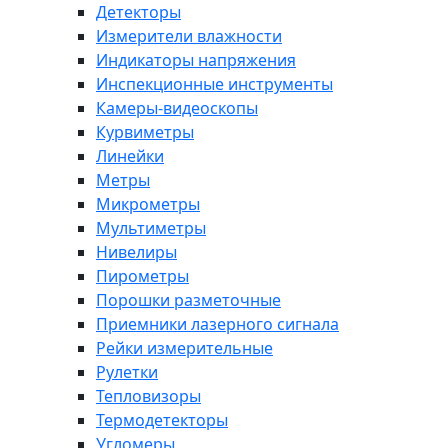
Детекторы
Измерители влажности
Индикаторы напряжения
Инспекционные инструменты
Камеры-видеоскопы
Курвиметры
Линейки
Метры
Микрометры
Мультиметры
Нивелиры
Пирометры
Порошки разметочные
Приемники лазерного сигнала
Рейки измерительные
Рулетки
Тепловизоры
Термодетекторы
Угломеры