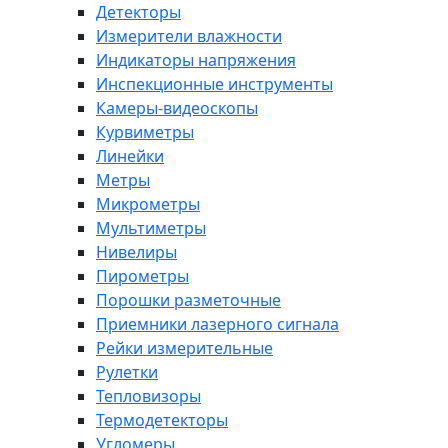
Детекторы
Измерители влажности
Индикаторы напряжения
Инспекционные инструменты
Камеры-видеоскопы
Курвиметры
Линейки
Метры
Микрометры
Мультиметры
Нивелиры
Пирометры
Порошки разметочные
Приемники лазерного сигнала
Рейки измерительные
Рулетки
Тепловизоры
Термодетекторы
Угломеры