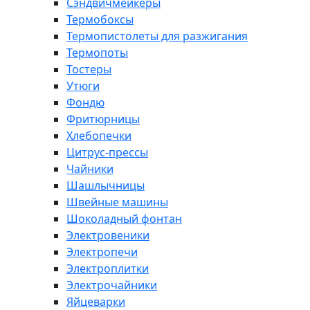
Сэндвичмейкеры
Термобоксы
Термопистолеты для разжигания
Термопоты
Тостеры
Утюги
Фондю
Фритюрницы
Хлебопечки
Цитрус-прессы
Чайники
Шашлычницы
Швейные машины
Шоколадный фонтан
Электровеники
Электропечи
Электроплитки
Электрочайники
Яйцеварки