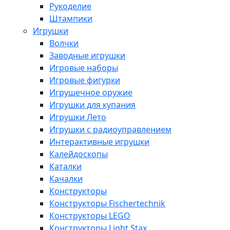
Рукоделие
Штампики
Игрушки
Волчки
Заводные игрушки
Игровые наборы
Игровые фигурки
Игрушечное оружие
Игрушки для купания
Игрушки Лето
Игрушки с радиоуправлением
Интерактивные игрушки
Калейдоскопы
Каталки
Качалки
Конструкторы
Конструкторы Fisсhertechnik
Конструкторы LEGO
Конструкторы Light Stax