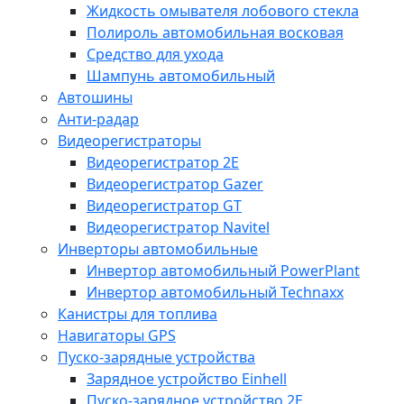
Жидкость омывателя лобового стекла
Полироль автомобильная восковая
Средство для ухода
Шампунь автомобильный
Автошины
Анти-радар
Видеорегистраторы
Видеорегистратор 2E
Видеорегистратор Gazer
Видеорегистратор GT
Видеорегистратор Navitel
Инверторы автомобильные
Инвертор автомобильный PowerPlant
Инвертор автомобильный Technaxx
Канистры для топлива
Навигаторы GPS
Пуско-зарядные устройства
Зарядное устройство Einhell
Пуско-зарядное устройство 2E