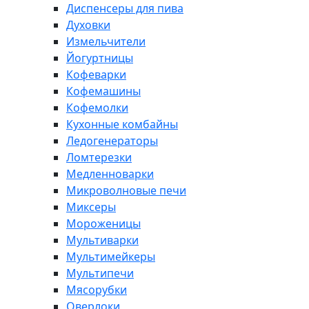
Диспенсеры для пива
Духовки
Измельчители
Йогуртницы
Кофеварки
Кофемашины
Кофемолки
Кухонные комбайны
Ледогенераторы
Ломтерезки
Медленноварки
Микроволновые печи
Миксеры
Мороженицы
Мультиварки
Мультимейкеры
Мультипечи
Мясорубки
Оверлоки