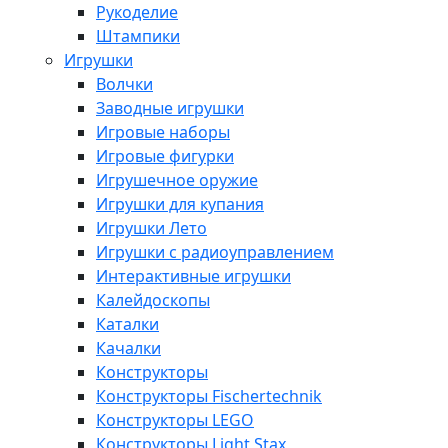
Рукоделие
Штампики
Игрушки
Волчки
Заводные игрушки
Игровые наборы
Игровые фигурки
Игрушечное оружие
Игрушки для купания
Игрушки Лето
Игрушки с радиоуправлением
Интерактивные игрушки
Калейдоскопы
Каталки
Качалки
Конструкторы
Конструкторы Fisсhertechnik
Конструкторы LEGO
Конструкторы Light Stax