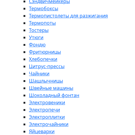
Сэндвичмейкеры
Термобоксы
Термопистолеты для разжигания
Термопоты
Тостеры
Утюги
Фондю
Фритюрницы
Хлебопечки
Цитрус-прессы
Чайники
Шашлычницы
Швейные машины
Шоколадный фонтан
Электровеники
Электропечи
Электроплитки
Электрочайники
Яйцеварки