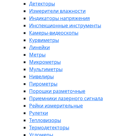
Детекторы
Измерители влажности
Индикаторы напряжения
Инспекционные инструменты
Камеры-видеоскопы
Курвиметры
Линейки
Метры
Микрометры
Мультиметры
Нивелиры
Пирометры
Порошки разметочные
Приемники лазерного сигнала
Рейки измерительные
Рулетки
Тепловизоры
Термодетекторы
Угломеры