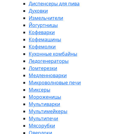
Диспенсеры для пива
Духовки
Измельчители
Йогуртницы
Кофеварки
Кофемашины
Кофемолки
Кухонные комбайны
Ледогенераторы
Ломтерезки
Медленноварки
Микроволновые печи
Миксеры
Мороженицы
Мультиварки
Мультимейкеры
Мультипечи
Мясорубки
Оверлоки