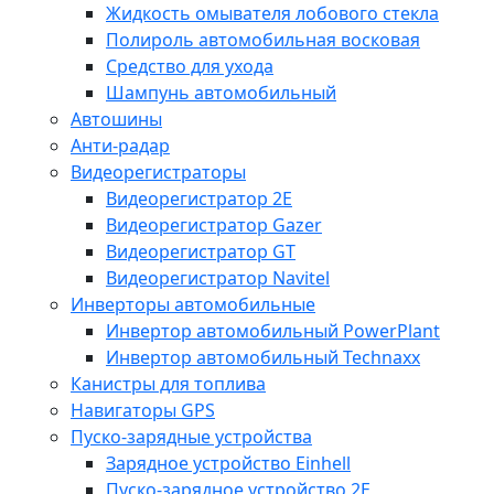
Жидкость омывателя лобового стекла
Полироль автомобильная восковая
Средство для ухода
Шампунь автомобильный
Автошины
Анти-радар
Видеорегистраторы
Видеорегистратор 2E
Видеорегистратор Gazer
Видеорегистратор GT
Видеорегистратор Navitel
Инверторы автомобильные
Инвертор автомобильный PowerPlant
Инвертор автомобильный Technaxx
Канистры для топлива
Навигаторы GPS
Пуско-зарядные устройства
Зарядное устройство Einhell
Пуско-зарядное устройство 2E