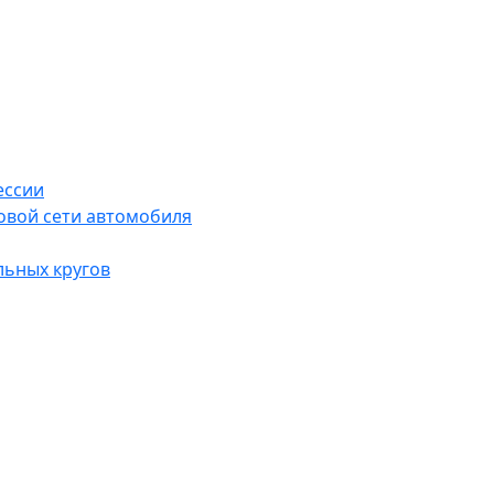
ессии
овой сети автомобиля
льных кругов