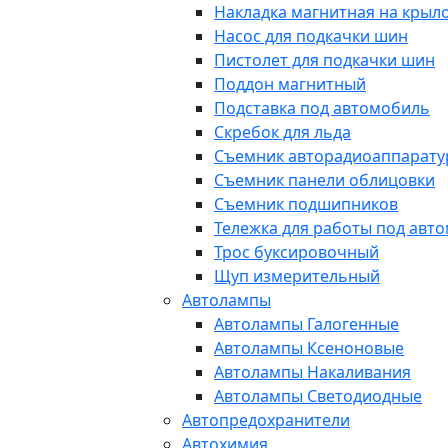
Накладка магнитная на крыл
Насос для подкачки шин
Пистолет для подкачки шин
Поддон магнитный
Подставка под автомобиль
Скребок для льда
Съемник авторадиоаппарат
Съемник панели облицовки
Съемник подшипников
Тележка для работы под авт
Трос буксировочный
Щуп измерительный
Автолампы
Автолампы Галогенные
Автолампы Ксеноновые
Автолампы Накаливания
Автолампы Светодиодные
Автопредохранители
Автохимия