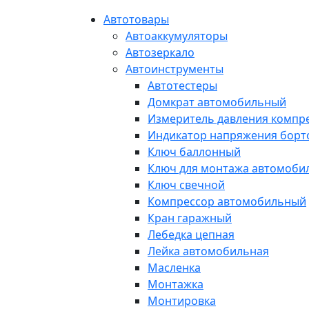
Автотовары
Автоаккумуляторы
Автозеркало
Автоинструменты
Автотестеры
Домкрат автомобильный
Измеритель давления компр
Индикатор напряжения борт
Ключ баллонный
Ключ для монтажа автомоби
Ключ свечной
Компрессор автомобильный
Кран гаражный
Лебедка цепная
Лейка автомобильная
Масленка
Монтажка
Монтировка