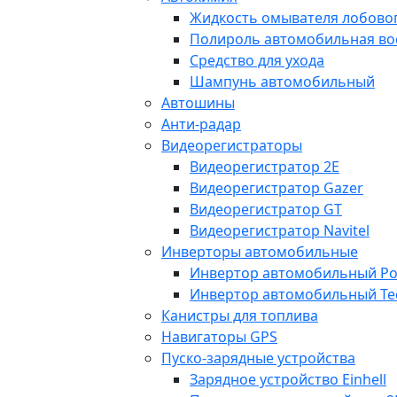
Жидкость омывателя лобовог
Полироль автомобильная во
Средство для ухода
Шампунь автомобильный
Автошины
Анти-радар
Видеорегистраторы
Видеорегистратор 2E
Видеорегистратор Gazer
Видеорегистратор GT
Видеорегистратор Navitel
Инверторы автомобильные
Инвертор автомобильный Po
Инвертор автомобильный Te
Канистры для топлива
Навигаторы GPS
Пуско-зарядные устройства
Зарядное устройство Einhell