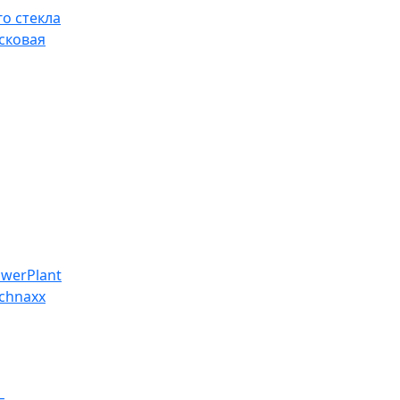
о стекла
сковая
werPlant
chnaxx