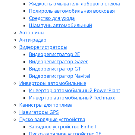
Жидкость омывателя лобового стекла
Полироль автомобильная восковая
Средство для ухода
Шампунь автомобильный
Автошины
Анти-радар
Видеорегистраторы
Видеорегистратор 2E
Видеорегистратор Gazer
Видеорегистратор GT
Видеорегистратор Navitel
Инверторы автомобильные
Инвертор автомобильный PowerPlant
Инвертор автомобильный Technaxx
Канистры для топлива
Навигаторы GPS
Пуско-зарядные устройства
Зарядное устройство Einhell
Пуско-зарядное устройство 2E