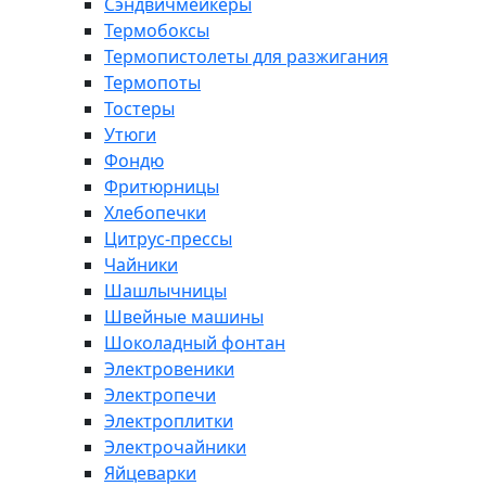
Сэндвичмейкеры
Термобоксы
Термопистолеты для разжигания
Термопоты
Тостеры
Утюги
Фондю
Фритюрницы
Хлебопечки
Цитрус-прессы
Чайники
Шашлычницы
Швейные машины
Шоколадный фонтан
Электровеники
Электропечи
Электроплитки
Электрочайники
Яйцеварки