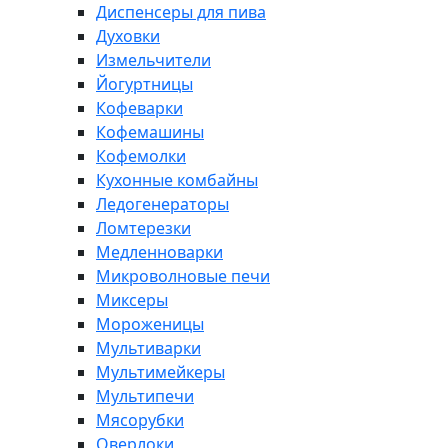
Диспенсеры для пива
Духовки
Измельчители
Йогуртницы
Кофеварки
Кофемашины
Кофемолки
Кухонные комбайны
Ледогенераторы
Ломтерезки
Медленноварки
Микроволновые печи
Миксеры
Мороженицы
Мультиварки
Мультимейкеры
Мультипечи
Мясорубки
Оверлоки