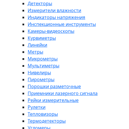
Детекторы
Измерители влажности
Индикаторы напряжения
Инспекционные инструменты
Камеры-видеоскопы
Курвиметры
Линейки
Метры
Микрометры
Мультиметры
Нивелиры
Пирометры
Порошки разметочные
Приемники лазерного сигнала
Рейки измерительные
Рулетки
Тепловизоры
Термодетекторы
Угломеры