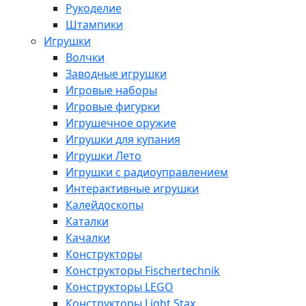
Рукоделие
Штампики
Игрушки
Волчки
Заводные игрушки
Игровые наборы
Игровые фигурки
Игрушечное оружие
Игрушки для купания
Игрушки Лето
Игрушки с радиоуправлением
Интерактивные игрушки
Калейдоскопы
Каталки
Качалки
Конструкторы
Конструкторы Fisсhertechnik
Конструкторы LEGO
Конструкторы Light Stax