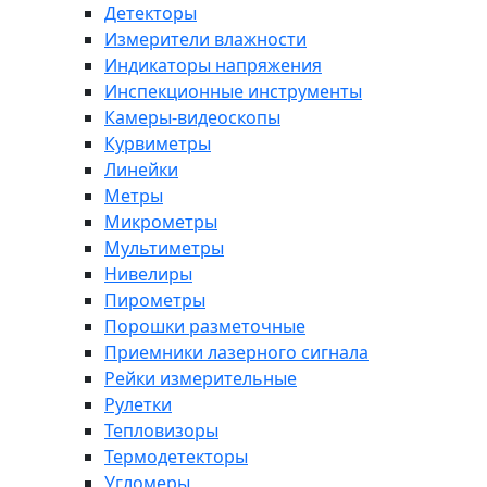
Детекторы
Измерители влажности
Индикаторы напряжения
Инспекционные инструменты
Камеры-видеоскопы
Курвиметры
Линейки
Метры
Микрометры
Мультиметры
Нивелиры
Пирометры
Порошки разметочные
Приемники лазерного сигнала
Рейки измерительные
Рулетки
Тепловизоры
Термодетекторы
Угломеры