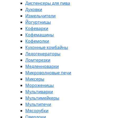
Диспенсеры для пива
Духовки
Измельчители
Йогуртницы
Кофеварки
Кофемашины
Кофемолки
Кухонные комбайны
Ледогенераторы
Ломтерезки
Медленноварки
Микроволновые печи
Миксеры
Мороженицы
Мультиварки
Мультимейкеры
Мультипечи
Мясорубки
Оверлоки