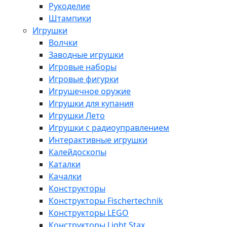
Рукоделие
Штампики
Игрушки
Волчки
Заводные игрушки
Игровые наборы
Игровые фигурки
Игрушечное оружие
Игрушки для купания
Игрушки Лето
Игрушки с радиоуправлением
Интерактивные игрушки
Калейдоскопы
Каталки
Качалки
Конструкторы
Конструкторы Fisсhertechnik
Конструкторы LEGO
Конструкторы Light Stax