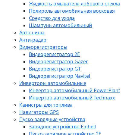
Жидкость омывателя лобового стекла
Полироль автомобильная восковая
Средство для ухода
Шампунь автомобильный
Автошины
Анти-радар
Видеорегистраторы
Видеорегистратор 2E
Видеорегистратор Gazer
Видеорегистратор GT
Видеорегистратор Navitel
Инверторы автомобильные
Инвертор автомобильный PowerPlant
Инвертор автомобильный Technaxx
Канистры для топлива
Навигаторы GPS
Пуско-зарядные устройства
Зарядное устройство Einhell
Пуско-зарядное устройство 2E