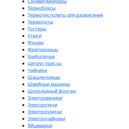
Сэндвичмейкеры
Термобоксы
Термопистолеты для разжигания
Термопоты
Тостеры
Утюги
Фондю
Фритюрницы
Хлебопечки
Цитрус-прессы
Чайники
Шашлычницы
Швейные машины
Шоколадный фонтан
Электровеники
Электропечи
Электроплитки
Электрочайники
Яйцеварки